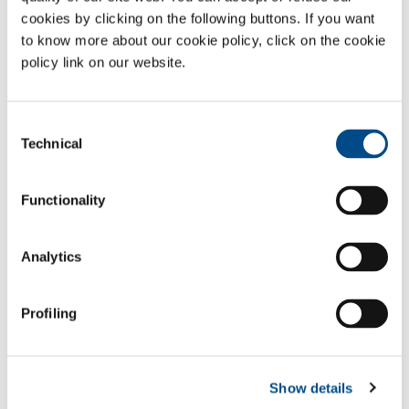
Produzione alluminio
Estrusione alluminio
secondario
cookies by clicking on the following buttons. If you want
(riciclaggio)
to know more about our cookie policy, click on the cookie
policy link on our website.
Produzione ghisa
Forgiatura e
fucinatura degli
acciai
Consent
Fonderia di
Lavorazioni metalli
Technical
Selection
precisione (es.
preziosi
microfusione cera
persa)
Functionality
Produzione vetro
Produzione vetro
piano
container e fibre
Analytics
Produzione vetro
Produzione prodotti
artistico
refrattari, marmo
Profiling
Produzione calce
Produzione cemento
Produzione metalli
non ferrosi (rame,
Show details
piombo, oro, bronzi)