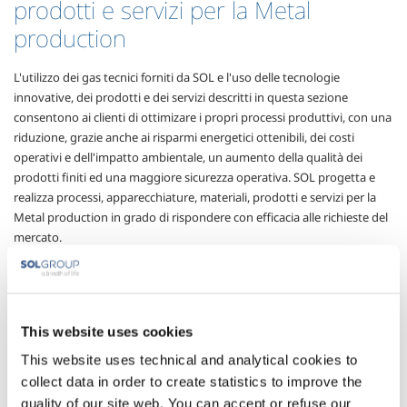
prodotti e servizi per la Metal
production
L'utilizzo dei gas tecnici forniti da SOL e l'uso delle tecnologie
innovative, dei prodotti e dei servizi descritti in questa sezione
consentono ai clienti di ottimizare i propri processi produttivi, con una
riduzione, grazie anche ai risparmi energetici ottenibili, dei costi
operativi e dell'impatto ambientale, un aumento della qualità dei
prodotti finiti ed una maggiore sicurezza operativa. SOL progetta e
realizza processi, apparecchiature, materiali, prodotti e servizi per la
Metal production in grado di rispondere con efficacia alle richieste del
mercato.
Settori di Applicazione
This website uses cookies
Produzione acciaio
Produzione acciaio
(da minerale -
(da rottame - forno
This website uses technical and analytical cookies to
altoforno)
elettrico)
collect data in order to create statistics to improve the
quality of our site web. You can accept or refuse our