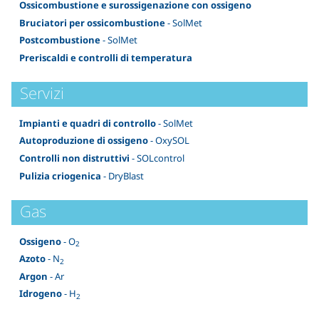
Ossicombustione e surossigenazione con ossigeno
Bruciatori per ossicombustione
- SolMet
Postcombustione
- SolMet
Preriscaldi e controlli di temperatura
Servizi
Impianti e quadri di controllo
- SolMet
Autoproduzione di ossigeno
- OxySOL
Controlli non distruttivi
- SOLcontrol
Pulizia criogenica
- DryBlast
Gas
Ossigeno
- O
2
Azoto
- N
2
Argon
- Ar
Idrogeno
- H
2