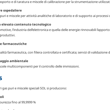
asporto e di taratura e miscele di calibrazione per la strumentazione utilizzata
re ospedaliere
puri e miscele per attività analitiche di laboratorio e di supporto ai processi 
 a elevato contenuto tecnologico
omotive, l’industria dell’elettronica e quella delle energie rinnovabili l’appor
produttivi.
ie farmaceutiche
alità farmaceutica, con filiera controllata e certificata; servizi di validazione
aggio ambientale
cele multicomponenti per il controllo delle immissioni.
s
i gas puri e miscele speciali SOL si producono:
oli
purezza fino al 99,9999 %