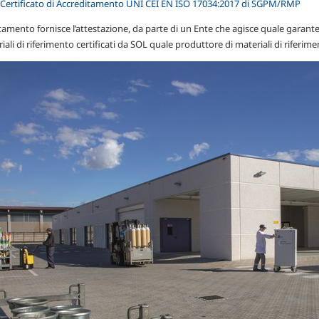
il Certificato di Accreditamento UNI CEI EN ISO 17034:2017 di SGPM/RMP
tamento fornisce l’attestazione, da parte di un Ente che agisce quale garant
iali di riferimento certificati da SOL quale produttore di materiali di riferim