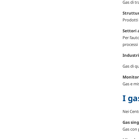
Gas di tr
Struttu
Prodotti 
Settori
Per l’aut
processi 
Industr
Gas di qu
Monitor
Gas e mis
I ga
Nei Centr
Gas
sing
Gas con 