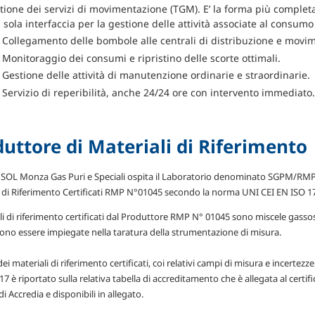
tione dei servizi di movimentazione (TGM). E’ la forma più completa d
 sola interfaccia per la gestione delle attività associate al consumo d
Collegamento delle bombole alle centrali di distribuzione e movim
Monitoraggio dei consumi e ripristino delle scorte ottimali.
Gestione delle attività di manutenzione ordinarie e straordinarie.
Servizio di reperibilità, anche 24/24 ore con intervento immediato.
uttore di Materiali di Riferimento
o SOL Monza Gas Puri e Speciali ospita il Laboratorio denominato SGPM/RMP
i di Riferimento Certificati RMP N°01045 secondo la norma UNI CEI EN ISO 1
ali di riferimento certificati dal Produttore RMP N° 01045 sono miscele gass
ono essere impiegate nella taratura della strumentazione di misura.
dei materiali di riferimento certificati, coi relativi campi di misura e incert
7 è riportato sulla relativa tabella di accreditamento che è allegata al certif
di Accredia e disponibili in allegato.