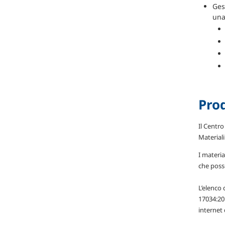
Ges
una
Prod
Il Centr
Material
I materi
che poss
L’elenco 
17034:201
internet 