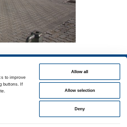
izi
Allow all
zi per l'industria
ics to improve
zi per la sanità
 buttons. If
Allow selection
te.
Deny