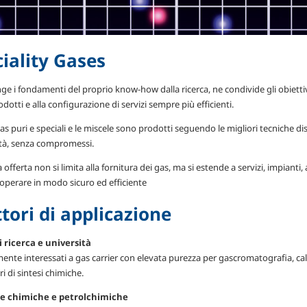
iality Gases
ge i fondamenti del proprio know-how dalla ricerca, ne condivide gli obiettiv
dotti e alla configurazione di servizi sempre più efficienti.
gas puri e speciali e le miscele sono prodotti seguendo le migliori tecniche di
ità, senza compromessi.
 offerta non si limita alla fornitura dei gas, ma si estende a servizi, impiant
i operare in modo sicuro ed efficiente
ttori di applicazione
i ricerca e università
nte interessati a gas carrier con elevata purezza per gascromatografia, cali
i di sintesi chimiche.
ie chimiche e petrolchimiche