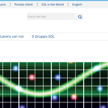
English
sario
Portale clienti
SOL in the World
Lavora con noi
Il Gruppo SOL