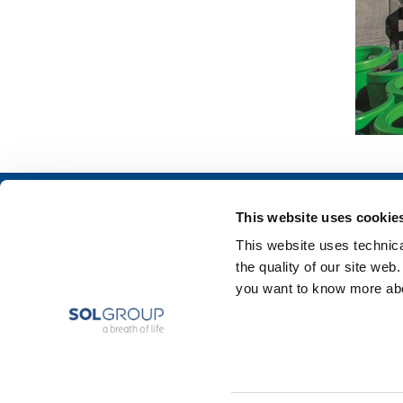
Chi siamo
SOL per l'industr
This website uses cookie
Profilo aziendale
Food & Beverage
This website uses technical
Etica e valori
Metal Production
the quality of our site web
Sostenibilità
Metal Fabrication
you want to know more abou
Sicurezza, ambiente e qualità
Chemistry & Phar
Oil & Gas
Energy & Environ
Speciality Gases