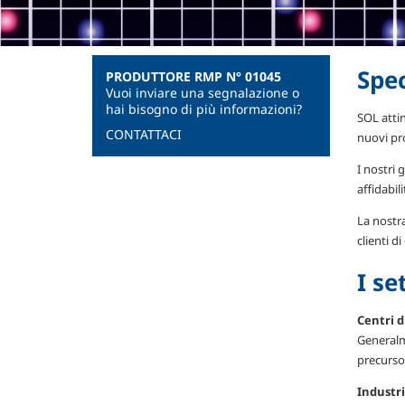
Spec
PRODUTTORE RMP N° 01045
Vuoi inviare una segnalazione o
hai bisogno di più informazioni?
SOL attin
CONTATTACI
nuovi pro
I nostri 
affidabil
La nostra
clienti d
I se
Centri d
Generalme
precursor
Industr