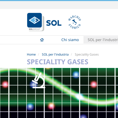
Salta
ai
contenuti.
|
Salta
alla
Chi siamo
SOL per l'industr
navigazione
Home
SOL per l'industria
Speciality Gases
SPECIALITY GASES