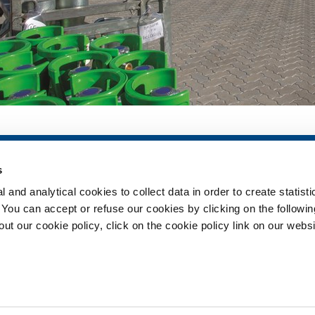
ia
SOL per la sanità
Prodotti e serv
s
Panoramica
Prodotti e servi
 and analytical cookies to collect data in order to create statist
Servizi
Prodotti e servi
. You can accept or refuse our cookies by clicking on the following
Impianti dispositivo medico
t our cookie policy, click on the cookie policy link on our websi
ma
Gas medicali
ment