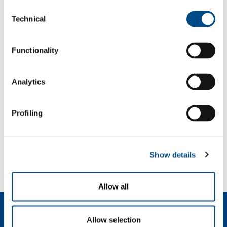
FABRICATION
PHARMA
Consent
Technical
Selection
Functionality
OIL & GAS
ENERGY &
ENVIRONMENT
Analytics
Profiling
SPECIALITY
GASES
Show details
Allow all
Chi siamo
Allow selection
Profilo aziendale