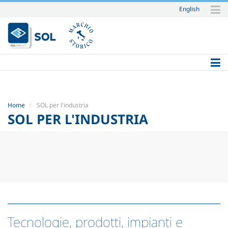
English
Salta
ai
contenuti.
|
Salta
alla
navigazione
Home
SOL per l'industria
SOL PER L'INDUSTRIA
Tecnologie, prodotti, impianti e