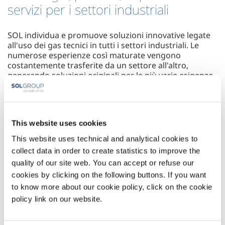
servizi per i settori industriali
SOL individua e promuove soluzioni innovative legate
all'uso dei gas tecnici in tutti i settori industriali. Le
numerose esperienze così maturate vengono
costantemente trasferite da un settore all'altro,
generando soluzioni originali per le più varie esigenze
dell'industria.
This website uses cookies
This website uses technical and analytical cookies to
collect data in order to create statistics to improve the
FOOD
METAL
& BEVERAGE
PRODUCTION
quality of our site web. You can accept or refuse our
cookies by clicking on the following buttons. If you want
to know more about our cookie policy, click on the cookie
policy link on our website.
METAL
CHEMISTRY &