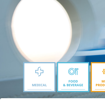
FOOD
M
MEDICAL
& BEVERAGE
PROD