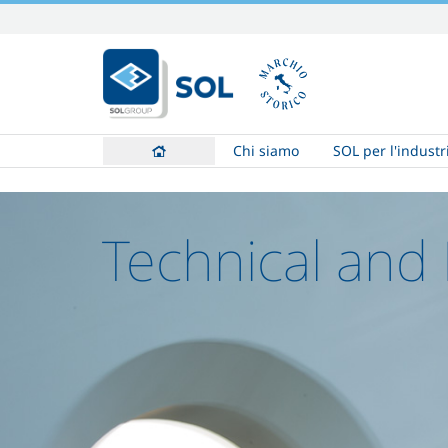
Salta
ai
contenuti.
|
Salta
alla
Chi siamo
SOL per l'industr
navigazione
Technical and