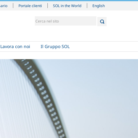
English
sario
Portale clienti
SOL in the World
Lavora con noi
Il Gruppo SOL