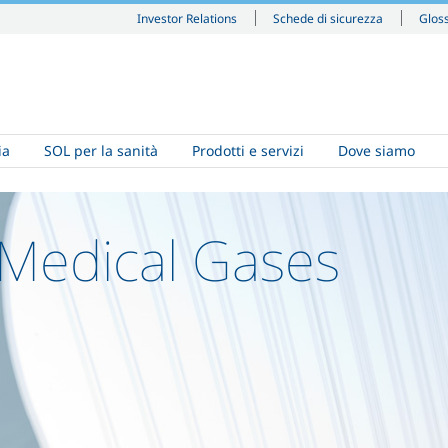
Investor Relations
Schede di sicurezza
Glos
ia
SOL per la sanità
Prodotti e servizi
Dove siamo
 Medical Gases