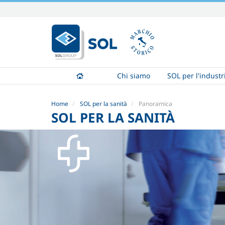
Salta
ai
contenuti.
|
Salta
alla
Chi siamo
SOL per l'industr
navigazione
Home
SOL per la sanità
Panoramica
SOL PER LA SANITÀ