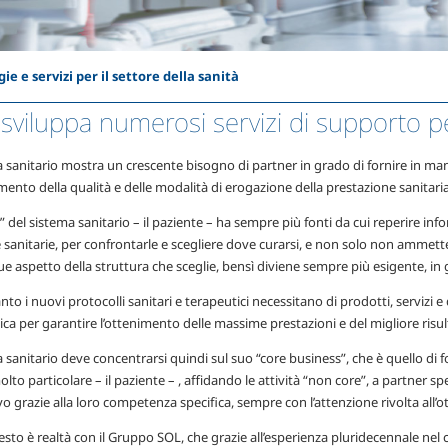
ie e servizi per il settore della sanità
sviluppa numerosi servizi di supporto per 
a sanitario mostra un crescente bisogno di partner in grado di fornire in ma
ento della qualità e delle modalità di erogazione della prestazione sanitaria
te” del sistema sanitario – il paziente – ha sempre più fonti da cui reperire inf
 sanitarie, per confrontarle e scegliere dove curarsi, e non solo non ammett
 aspetto della struttura che sceglie, bensì diviene sempre più esigente, in grado
anto i nuovi protocolli sanitari e terapeutici necessitano di prodotti, servizi e 
ca per garantire l’ottenimento delle massime prestazioni e del migliore risul
a sanitario deve concentrarsi quindi sul suo “core business”, che è quello di
olto particolare – il paziente – , affidando le attività “non core”, a partner spe
vo grazie alla loro competenza specifica, sempre con l’attenzione rivolta all’ot
sto è realtà con il Gruppo SOL, che grazie all’esperienza pluridecennale nel 