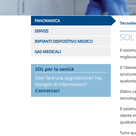
PANORAMICA
Tecnolog
SERVIZI
SOL 
IMPIANTI DISPOSITIVO MEDICO
Il sistem
GAS MEDICALI
miglioram
Il “clien
SOL per la sanità
strutture
Devi fare una segnalazione? Hai
qualunque
bisogno di informazioni?
Contattaci
D’altro c
tecnologi
Il sistem
cliente m
qualitati
Tutto que