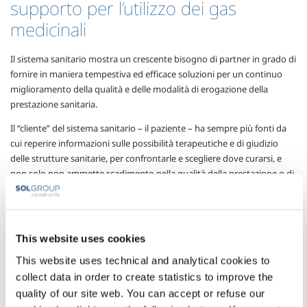
supporto per l’utilizzo dei gas
medicinali
Il sistema sanitario mostra un crescente bisogno di partner in grado di
fornire in maniera tempestiva ed efficace soluzioni per un continuo
miglioramento della qualità e delle modalità di erogazione della
prestazione sanitaria.
Il “cliente” del sistema sanitario – il paziente – ha sempre più fonti da
cui reperire informazioni sulle possibilità terapeutiche e di giudizio
delle strutture sanitarie, per confrontarle e scegliere dove curarsi, e
non solo non ammette scadimento nella qualità della prestazione o di
un qualunque aspetto della struttura che sceglie, bensì diviene
sempre più esigente, in grado di valutare il risultato e far valere i
propri diritti.
This website uses cookies
D’altro canto i nuovi protocolli sanitari e terapeutici necessitano di
prodotti, servizi e dispositivi sempre al passo con la ricerca scientifica e
This website uses technical and analytical cookies to
tecnologica per garantire l’ottenimento delle massime prestazioni e
collect data in order to create statistics to improve the
del migliore risultato terapeutico.
quality of our site web. You can accept or refuse our