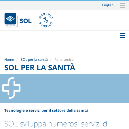
English
Salta
ai
contenuti.
|
Salta
alla
navigazione
Home
SOL per la sanità
Panoramica
SOL PER LA SANITÀ
Tecnologie e servizi per il settore della sanità
SOL sviluppa numerosi servizi di