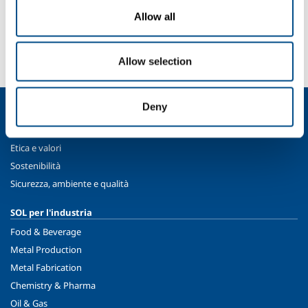
SOL per la sanità
Allow all
Devi fare una segnalazione? Hai bisogno di
informazioni?
Contattaci
Allow selection
Deny
Chi siamo
Profilo aziendale
Etica e valori
Sostenibilità
Sicurezza, ambiente e qualità
SOL per l'industria
Food & Beverage
Metal Production
Metal Fabrication
Chemistry & Pharma
Oil & Gas