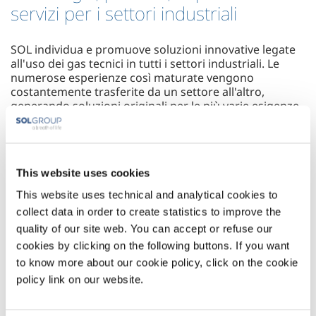
servizi per i settori industriali
SOL individua e promuove soluzioni innovative legate
all'uso dei gas tecnici in tutti i settori industriali. Le
numerose esperienze così maturate vengono
costantemente trasferite da un settore all'altro,
generando soluzioni originali per le più varie esigenze
dell'industria.
This website uses cookies
This website uses technical and analytical cookies to
collect data in order to create statistics to improve the
FOOD
METAL
& BEVERAGE
PRODUCTION
quality of our site web. You can accept or refuse our
cookies by clicking on the following buttons. If you want
to know more about our cookie policy, click on the cookie
policy link on our website.
METAL
CHEMISTRY &