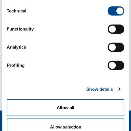
FABRICATION
PHARMA
Consent
Technical
Selection
Functionality
OIL & GAS
ENERGY &
ENVIRONMENT
Analytics
Profiling
SPECIALITY
GASES
Show details
Allow all
Chi siamo
Allow selection
Profilo aziendale