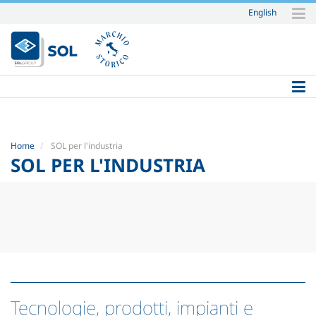
English
Salta
ai
contenuti.
|
Salta
alla
navigazione
Home
SOL per l'industria
SOL PER L'INDUSTRIA
Tecnologie, prodotti, impianti e