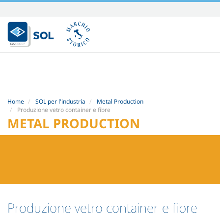
Salta
ai
contenuti.
|
Salta
alla
navigazione
Home
SOL per l'industria
Metal Production
Produzione vetro container e fibre
METAL PRODUCTION
Produzione vetro container e fibre