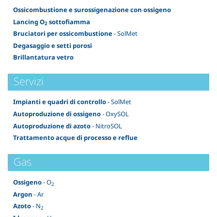
Ossicombustione e surossigenazione con ossigeno
Lancing O
sottofiamma
2
Bruciatori per ossicombustione
- SolMet
Degasaggio e setti porosi
Brillantatura vetro
Servizi
Impianti e quadri di controllo
- SolMet
Autoproduzione di ossigeno
- OxySOL
Autoproduzione di azoto
- NitroSOL
Trattamento acque di processo e reflue
Gas
Ossigeno
- O
2
Argon
- Ar
Azoto
- N
2