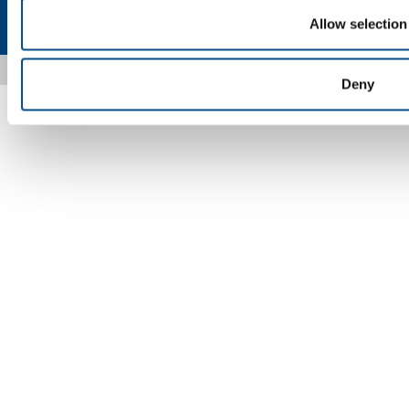
Privacy
Cookies
Termini e condizioni
Disclaimer
Mappa del sito
Accessibilità
Allow selection
Copyright © 2026 - SOL Spa - Partita Iva: 00771260965
Deny