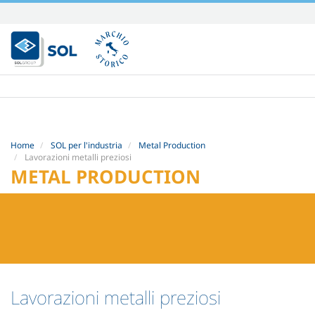
Salta
ai
contenuti.
|
Salta
alla
navigazione
Home
SOL per l'industria
Metal Production
Lavorazioni metalli preziosi
METAL PRODUCTION
Lavorazioni metalli preziosi