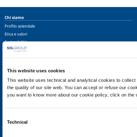
Chi siamo
Profilo aziendale
Etica e valori
Sostenibilità
Sicurezza, ambiente e qualità
SOL per l'industria
This website uses cookies
Food & Beverage
Metal Production
This website uses technical and analytical cookies to collect 
Metal Fabrication
the quality of our site web. You can accept or refuse our cooki
you want to know more about our cookie policy, click on the c
Chemistry & Pharma
Oil & Gas
Energy & Environment
Consent
Speciality Gases
Technical
Selection
SOL per la sanità