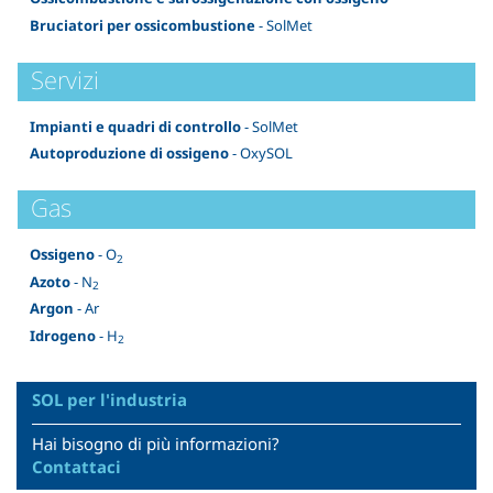
Bruciatori per ossicombustione
- SolMet
Servizi
Impianti e quadri di controllo
- SolMet
Autoproduzione di ossigeno
- OxySOL
Gas
Ossigeno
- O
2
Azoto
- N
2
Argon
- Ar
Idrogeno
- H
2
SOL per l'industria
Hai bisogno di più informazioni?
Contattaci