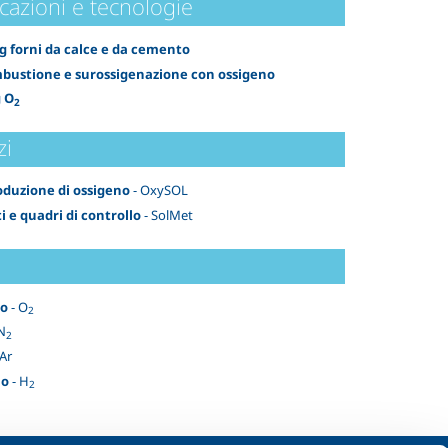
cazioni e tecnologie
g forni da calce e da cemento
bustione e surossigenazione con ossigeno
 O
2
zi
duzione di ossigeno
- OxySOL
i e quadri di controllo
- SolMet
no
- O
2
N
2
 Ar
no
- H
2