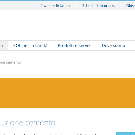
Investor Relations
Schede di sicurezza
Glos
ia
SOL per la sanità
Prodotti e servizi
Dove siamo
one cemento
uzione cemento