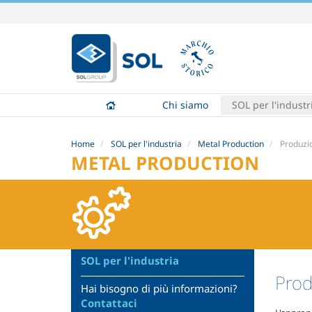
Salta
ai
contenuti.
|
Salta
alla
Chi siamo
SOL per l'industr
navigazione
Home
SOL per l'industria
Metal Production
Produzi
METAL PRODUCTION
SOL per l'industria
Prod
Hai bisogno di più informazioni?
Contattaci