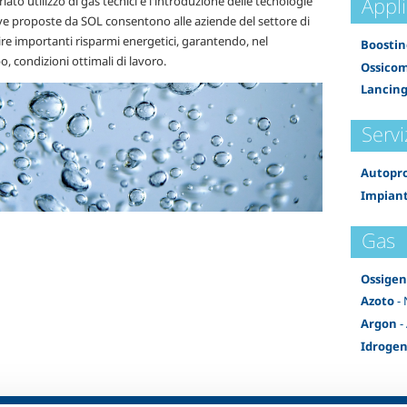
Appli
iato utilizzo di gas tecnici e l'introduzione delle tecnologie
ve proposte da SOL consentono alle aziende del settore di
re importanti risparmi energetici, garantendo, nel
Boostin
 condizioni ottimali di lavoro.
Ossicom
Lancing
Servi
Autopro
Impiant
Gas
Ossige
Azoto
- 
Argon
-
Idroge