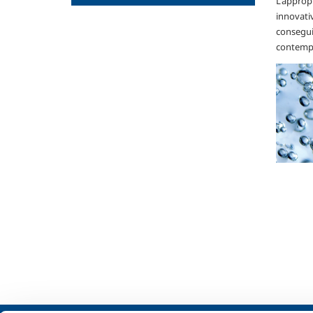
L'appropr
innovati
consegui
contempo,