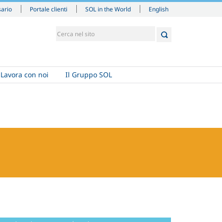
English
sario
Portale clienti
SOL in the World
Lavora con noi
Il Gruppo SOL