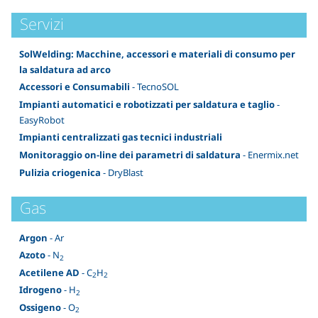
Servizi
SolWelding: Macchine, accessori e materiali di consumo per
la saldatura ad arco
Accessori e Consumabili
- TecnoSOL
Impianti automatici e robotizzati per saldatura e taglio
-
EasyRobot
Impianti centralizzati gas tecnici industriali
Monitoraggio on-line dei parametri di saldatura
- Enermix.net
Pulizia criogenica
- DryBlast
Gas
Argon
- Ar
Azoto
- N
2
Acetilene AD
- C
H
2
2
Idrogeno
- H
2
Ossigeno
- O
2