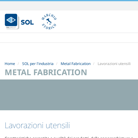
Salta
ai
contenuti.
|
Salta
alla
navigazione
Home
SOL per l'industria
Metal Fabrication
Lavorazioni utensili
METAL FABRICATION
Lavorazioni utensili