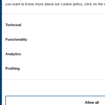
Metal Fabrication
you want to know more about our cookie policy, click on the c
Chemistry & Pharma
Oil & Gas
Consent
Energy & Environment
Technical
Selection
Speciality Gases
SOL per la sanità
Functionality
Panoramica
Servizi
Analytics
Impianti dispositivo medico
Gas medicali
Profiling
Prodotti e servizi
Prodotti e servizi per l'industria
Prodotti e servizi per la sanità
Allow all