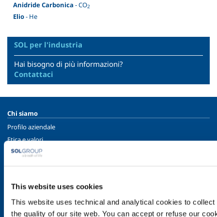
Anidride Carbonica
- CO
2
Elio
- He
SOL per l'industria
Hai bisogno di più informazioni?
Contattaci
Chi siamo
Profilo aziendale
Etica e valori
Sostenibilità
Sicurezza, ambiente e qualità
SOL per l'industria
This website uses cookies
Food & Beverage
This website uses technical and analytical cookies to collect 
Metal Production
the quality of our site web. You can accept or refuse our cooki