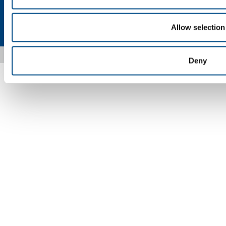
Privacy
Cookies
Termini e condizioni
Disclaimer
Allow selection
Mappa del sito
Accessibilità
Copyright © 2026 - SOL Spa - Partita Iva: 00771260965
Deny