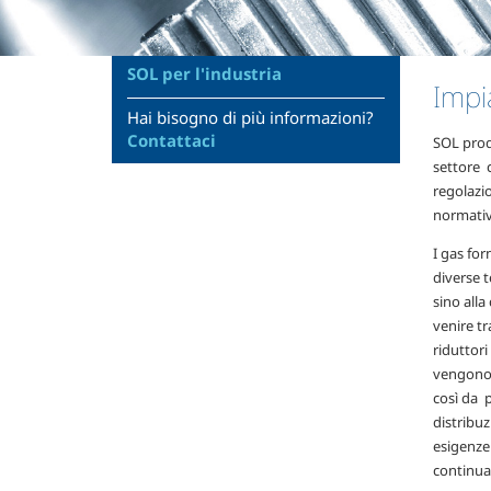
SOL per l'industria
Impia
Hai bisogno di più informazioni?
Contattaci
SOL prod
settore c
regolazio
normativ
I gas for
diverse t
sino alla
venire tr
riduttori
vengono 
così da p
distribu
esigenze 
continua 