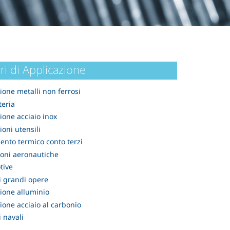
ri di Applicazione
ione metalli non ferrosi
teria
ione acciaio inox
ioni utensili
ento termico conto terzi
oni aeronautiche
tive
i grandi opere
ione alluminio
ione acciaio al carbonio
i navali