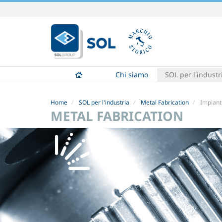
Salta
ai
contenuti.
|
Salta
alla
Chi siamo
SOL per l'industr
navigazione
Home
SOL per l'industria
Metal Fabrication
Impianti
METAL FABRICATION