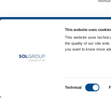
necessari
Chi siamo
SOL per l'industr
This website uses cookie
Profilo aziendale
Food & Beverage
This website uses technical
Etica e valori
Metal Production
the quality of our site web
Sostenibilità
Metal Fabrication
you want to know more abou
Sicurezza, ambiente e qualità
Chemistry & Phar
Oil & Gas
Energy & Environ
Speciality Gases
Consent
Technical
F
Selection