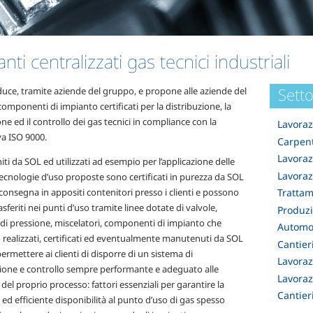
nti centralizzati gas tecnici industriali
Setto
uce, tramite aziende del gruppo, e propone alle aziende del
omponenti di impianto certificati per la distribuzione, la
ne ed il controllo dei gas tecnici in compliance con la
Lavoraz
a ISO 9000.
Carpen
Lavoraz
niti da SOL ed utilizzati ad esempio per l’applicazione delle
Lavoraz
ecnologie d’uso proposte sono certificati in purezza da SOL
 consegna in appositi contenitori presso i clienti e possono
Trattam
asferiti nei punti d’uso tramite linee dotate di valvole,
Produzi
 di pressione, miscelatori, componenti di impianto che
Automo
realizzati, certificati ed eventualmente manutenuti da SOL
Cantier
ermettere ai clienti di disporre di un sistema di
Lavoraz
zione e controllo sempre performante e adeguato alle
Lavoraz
del proprio processo: fattori essenziali per garantire la
Cantier
ed efficiente disponibilità al punto d’uso di gas spesso