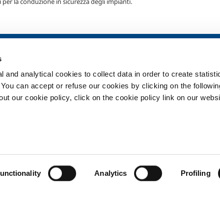
 per la conduzione in sicurezza degli impianti.
ia
SOL per la sanità
Prodotti e serv
s
Panoramica
Prodotti e servi
 and analytical cookies to collect data in order to create statist
Servizi
Prodotti e servi
. You can accept or refuse our cookies by clicking on the following
Impianti dispositivo medico
t our cookie policy, click on the cookie policy link on our websi
ma
Gas medicali
ment
Privacy
Cookies
Termin
unctionality
Analytics
Profiling
Copyright © 2026 - SOL Spa - Partita Iva: 00771260965