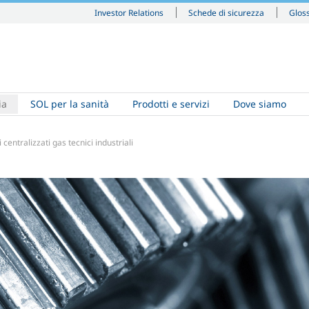
Investor Relations
Schede di sicurezza
Glos
ia
SOL per la sanità
Prodotti e servizi
Dove siamo
 centralizzati gas tecnici industriali