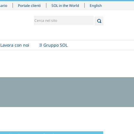
English
sario
Portale clienti
SOL in the World
Lavora con noi
Il Gruppo SOL