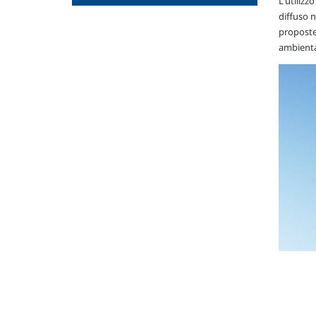
L'utilizz
diffuso n
proposte
ambienta