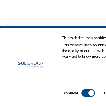
Chi siamo
SOL per l'industr
This website uses cookie
Profilo aziendale
Food & Beverage
This website uses technical
Etica e valori
Metal Production
the quality of our site web
Sostenibilità
Metal Fabrication
you want to know more abou
Sicurezza, ambiente e qualità
Chemistry & Phar
Oil & Gas
Energy & Environ
Speciality Gases
Consent
Technical
F
Selection