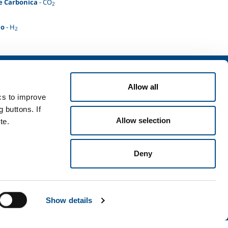
e Carbonica
- CO
2
no
- H
2
izi
zi per l'industria
Allow all
ics to improve
zi per la sanità
 buttons. If
Allow selection
te.
Deny
i e condizioni
Disclaimer
Mappa del sito
Accessibilità
Show details