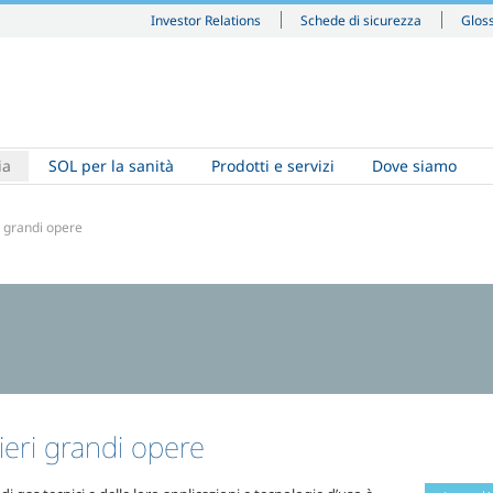
Investor Relations
Schede di sicurezza
Glos
ia
SOL per la sanità
Prodotti e servizi
Dove siamo
i grandi opere
ieri grandi opere