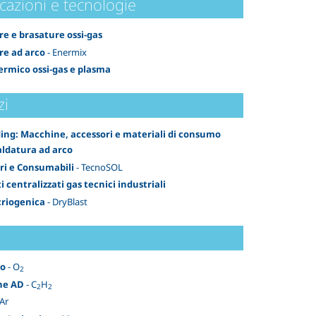
cazioni e tecnologie
re e brasature ossi-gas
re ad arco
- Enermix
termico ossi-gas e plasma
zi
ing: Macchine, accessori e materiali di consumo
saldatura ad arco
ri e Consumabili
- TecnoSOL
 centralizzati gas tecnici industriali
 criogenica
- DryBlast
no
- O
2
ne AD
- C
H
2
2
 Ar