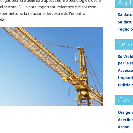
Appli
o di gas tecnici e delle loro applicazioni e tecnologie d’uso è
el settore: SOL vanta importanti referenze e le soluzioni
 permettono la riduzione dei costi e dell'impatto
Saldatu
le.
Saldatu
Taglio 
Servi
SolWeld
per la 
Accesso
Impianti
Pulizia
Gas
Ossige
Acetile
Argon
-