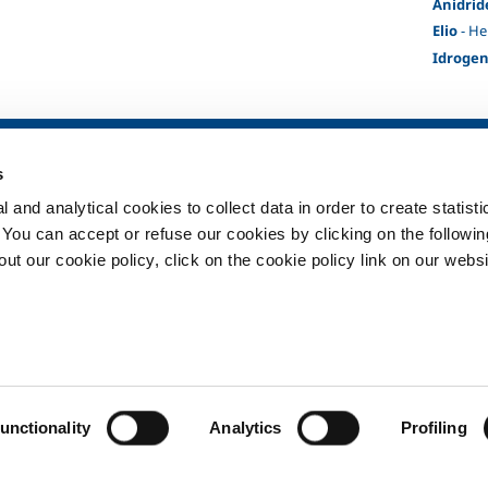
Anidrid
Elio
- He
Idroge
ia
SOL per la sanità
Prodotti e serv
s
Panoramica
Prodotti e servi
 and analytical cookies to collect data in order to create statist
Servizi
Prodotti e servi
. You can accept or refuse our cookies by clicking on the following
Impianti dispositivo medico
t our cookie policy, click on the cookie policy link on our websi
ma
Gas medicali
ment
Privacy
Cookies
Termin
unctionality
Analytics
Profiling