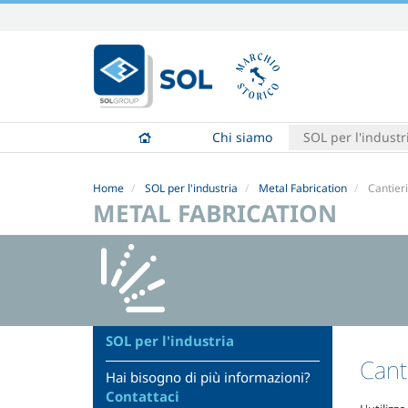
Salta
ai
contenuti.
|
Salta
alla
Chi siamo
SOL per l'industr
navigazione
Home
SOL per l'industria
Metal Fabrication
Cantier
METAL FABRICATION
SOL per l'industria
Cant
Hai bisogno di più informazioni?
Contattaci