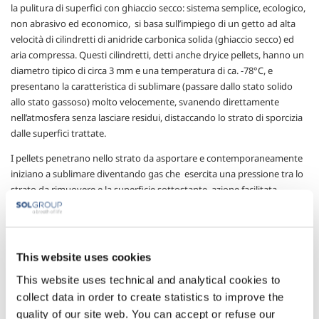
la pulitura di superfici con ghiaccio secco: sistema semplice, ecologico,
non abrasivo ed economico, si basa sull’impiego di un getto ad alta
velocità di cilindretti di anidride carbonica solida (ghiaccio secco) ed
aria compressa. Questi cilindretti, detti anche dryice pellets, hanno un
diametro tipico di circa 3 mm e una temperatura di ca. -78°C, e
presentano la caratteristica di sublimare (passare dallo stato solido
allo stato gassoso) molto velocemente, svanendo direttamente
nell’atmosfera senza lasciare residui, distaccando lo strato di sporcizia
dalle superfici trattate.
I pellets penetrano nello strato da asportare e contemporaneamente
iniziano a sublimare diventando gas che esercita una pressione tra lo
strato da rimuovere e la superficie sottostante, azione facilitata
dall’infragilimento dello sporco provocato dalle basse temperature dei
pellets.
In sostanza la rimozione dello strato da allontanare avviene grazie ad
This website uses cookies
un’azione di distacco, differentemente dalla tradizionale sabbiatura in
cui lo sporco viene rimosso per successive abrasioni che possono
This website uses technical and analytical cookies to
danneggiare le superfici trattate.
collect data in order to create statistics to improve the
quality of our site web. You can accept or refuse our
Inoltre rispetto all’uso di solventi e prodotti chimici la tecnologia