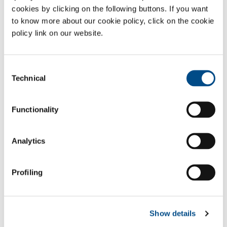
cookies by clicking on the following buttons. If you want
Dryblast è caratterizzata dall’assenza di residui di prodotti
to know more about our cookie policy, click on the cookie
potenzialmente pericolosi sulle superfici di attrezzature ed impianti
che rimangono quindi sostanzialmente inalterate anche dopo
policy link on our website.
centinaia di applicazioni.
Settori di Applicazione
Consent
Technical
Selection
Lavorazione acciaio al carbonio
Cantieri navali
Functionality
Lavorazione metalli non ferrosi
Carpenteria
Lavorazione acciaio inox
Analytics
Lavorazioni utensili
Trattamento termico conto terzi
Produzioni aeronautiche
Profiling
Produzione schede elettroniche
Automotive
Cantieri grandi opere
Show details
Lavorazione alluminio