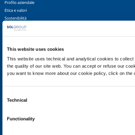
Profilo aziendale
Etica e valori
Sostenibilità
Sicurezza, ambiente e qualità
SOL per l'industria
Food & Beverage
This website uses cookies
Metal Production
This website uses technical and analytical cookies to collect 
Metal Fabrication
the quality of our site web. You can accept or refuse our cooki
Chemistry & Pharma
you want to know more about our cookie policy, click on the c
Oil & Gas
Energy & Environment
Consent
Speciality Gases
Technical
Selection
SOL per la sanità
Panoramica
Functionality
Servizi
Impianti dispositivo medico