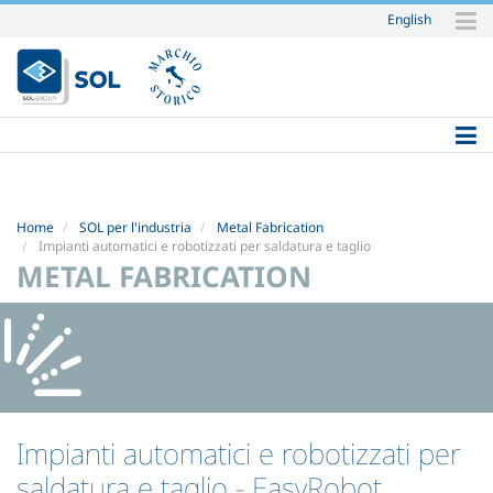
English
Salta
ai
contenuti.
|
Salta
alla
navigazione
Home
SOL per l'industria
Metal Fabrication
Impianti automatici e robotizzati per saldatura e taglio
METAL FABRICATION
Impianti automatici e robotizzati per
saldatura e taglio
- EasyRobot