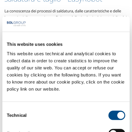
La conoscenza dei processi di saldatura, dalle caratteristiche e delle
lavorazioni di preparazione e finitura, delle tipologie dei materiali e dei
metalli da saldare, unitamente all’esperienza accumulata dalla
SolWelding nella progettazione e realizzazione di impianti robotizzati
per le applicazioni di saldatura e taglio, permette a SOL di proporre ai
propri clienti soluzioni complete di automazione progettate
This website uses cookies
utilizzando i migliori robot presenti sul mercato mondiale,
This website uses technical and analytical cookies to
integrandoli in isole complete che vengono proposte ai clienti sulla
collect data in order to create statistics to improve the
base di una analisi specialistica ed uno studio di fattibilità realizzato su
quality of our site web. You can accept or refuse our
misura per le necessità del cliente.
cookies by clicking on the following buttons. If you want
Settori di Applicazione
to know more about our cookie policy, click on the cookie
policy link on our website.
Carpenteria
Lavorazione acciaio inox
Lavorazioni utensili
Consent
Produzioni aeronautiche
Technical
Selection
Automotive
Lavorazione alluminio