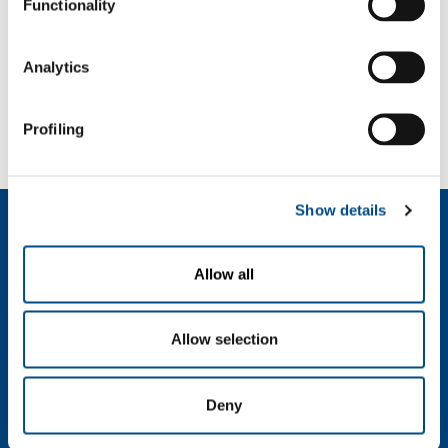
Functionality
Lavorazione acciaio al carbonio
Analytics
SOL per l'industria
Hai bisogno di più informazioni?
Profiling
Contattaci
Show details
Chi siamo
Profilo aziendale
Allow all
Etica e valori
Sostenibilità
Sicurezza, ambiente e qualità
Allow selection
SOL per l'industria
Food & Beverage
Deny
Metal Production