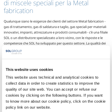
di miscele speciali per la Metal
fabrication
Qualunque siano le esigenze dei clienti del settore Metal fabrication -
gas di trattamento, gas di saldatura e taglio, gas speciali per materiali
innovativi, impianti, attrezzature e prodotti consumabili - c'è una filiale
SOL o un distributore specializzato a loro vicino, con le risposte e le
competenze che SOL ha sviluppato per questo settore. La qualità dei
gas e delle miscele fornite, la disponibilità di generatori di miscele
speciali installabili direttamente presso i clienti, l’assistenza nell’utilizzo
del gas e nella implementazione di protocolli di certificazione, sono gli
elementi che caratterizzano una proposta ampia ed articolata, in
This website uses cookies
grado di aiutare i clienti a raggiungere gli obiettivi di innovazione dei
processi, di qualità della produzione e di contenimento dei costi che
This website uses technical and analytical cookies to
sono alla base dello sviluppo del settore.
collect data in order to create statistics to improve the
quality of our site web. You can accept or refuse our
Settori di Applicazione
cookies by clicking on the following buttons. If you want
to know more about our cookie policy, click on the cookie
policy link on our website.
Trattamento termico
Lavorazione acciaio