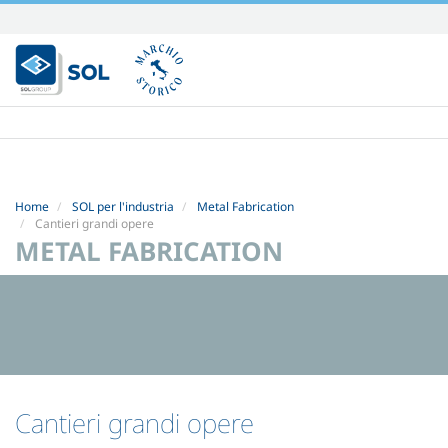
Salta
ai
contenuti.
|
Salta
alla
navigazione
Home
SOL per l'industria
Metal Fabrication
Cantieri grandi opere
METAL FABRICATION
Cantieri grandi opere