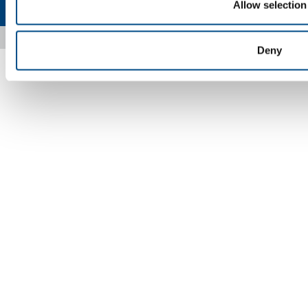
Mappa del sito
Accessibilità
Allow selection
Copyright © 2026 - SOL Spa - Partita Iva: 00771260965
Deny