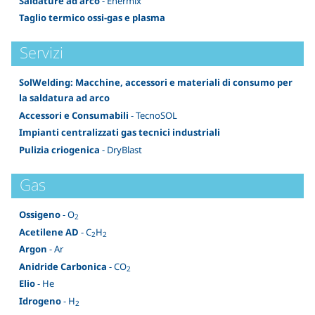
Saldature ad arco
- Enermix
Taglio termico ossi-gas e plasma
Servizi
SolWelding: Macchine, accessori e materiali di consumo per
la saldatura ad arco
Accessori e Consumabili
- TecnoSOL
Impianti centralizzati gas tecnici industriali
Pulizia criogenica
- DryBlast
Gas
Ossigeno
- O
2
Acetilene AD
- C
H
2
2
Argon
- Ar
Anidride Carbonica
- CO
2
Elio
- He
Idrogeno
- H
2