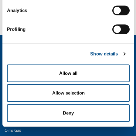
SOSTENIBILITÀ
Analytics
SICUREZZA, AMBIENTE E QUALITÀ
Profiling
Chi siamo
Profilo aziendale
Show details
Etica e valori
Sostenibilità
Allow all
Sicurezza, ambiente e qualità
SOL per l'industria
Allow selection
Food & Beverage
Metal Production
Deny
Metal Fabrication
Chemistry & Pharma
Oil & Gas