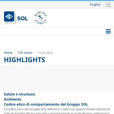
English
Salta
ai
contenuti.
|
Salta
alla
navigazione
Home
Chi siamo
HighLights
HIGHLIGHTS
Salute e sicurezza
Ambiente
Codice etico di comportamento del Gruppo SOL
Il Codice etico del Gruppo SOL definisce i valori sui quali si fonda l’attività di
tutte le Società del Gruppo ed i comportamenti ai quali devono uniformarsi