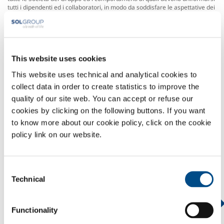
tutti i dipendenti ed i collaboratori, in modo da soddisfare le aspettative dei
propri stakeholder.
Certificazioni
Nel corso degli anni il Sistema di gestione integrato è stato sottoposto a
verifica di parte terza; le certificazioni ottenute possono essere consultate
e scaricate dal sito del Gruppo
This website uses cookies
Modello di organizzazione, gestione e controllo ex D.Lgs
This website uses technical and analytical cookies to
231/01
collect data in order to create statistics to improve the
A seguito dell’entrata in vigore del Decreto Legislativo 231/01, SOL Spa ha
quality of our site web. You can accept or refuse our
predisposto ed adottato un Modello di gestione, organizzazione e controllo.
cookies by clicking on the following buttons. If you want
CodiceEticoSOL.pdf
to know more about our cookie policy, click on the cookie
Modello di controllo
policy link on our website.
Modello_231
Codice_Etico.pdf
Code_Of_Ethics
Modello 231 SOL
Consent
WHISTLEBLOWING
Technical
Selection
PROFILO AZIENDALE
Functionality
ETICA E VALORI