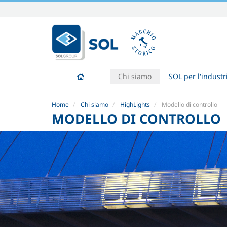
Salta
ai
contenuti.
|
Salta
alla
Chi siamo
SOL per l'industr
navigazione
Home
Chi siamo
HighLights
Modello di controllo
MODELLO DI CONTROLLO