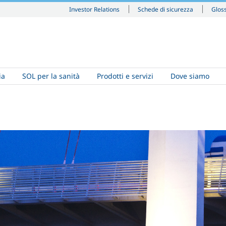
Investor Relations
Schede di sicurezza
Glos
ia
SOL per la sanità
Prodotti e servizi
Dove siamo