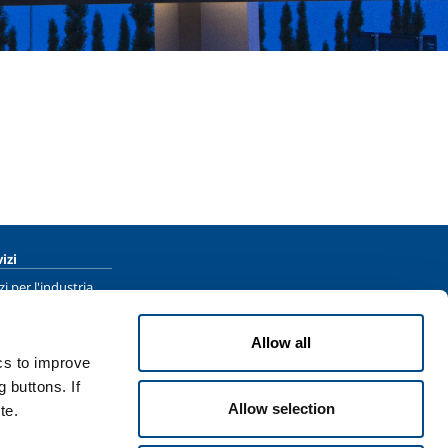
izi
zi per l'industria
zi per la sanità
Allow all
ics to improve
 buttons. If
Allow selection
te.