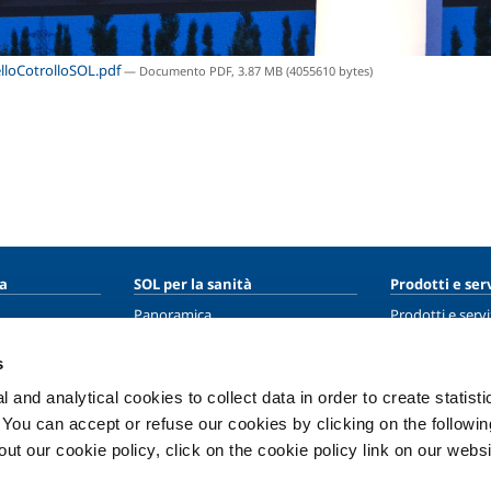
loCotrolloSOL.pdf
— Documento PDF, 3.87 MB (4055610 bytes)
ia
SOL per la sanità
Prodotti e serv
Panoramica
Prodotti e servi
Servizi
Prodotti e servi
s
Impianti dispositivo medico
 and analytical cookies to collect data in order to create statist
ma
Gas medicali
. You can accept or refuse our cookies by clicking on the following
t our cookie policy, click on the cookie policy link on our websi
ment