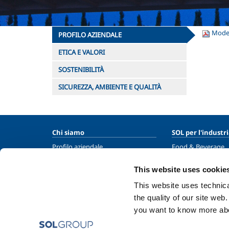
Model
PROFILO AZIENDALE
ETICA E VALORI
SOSTENIBILITÀ
SICUREZZA, AMBIENTE E QUALITÀ
Chi siamo
SOL per l'industr
Profilo aziendale
Food & Beverage
Etica e valori
Metal Production
This website uses cookie
Sostenibilità
Metal Fabrication
This website uses technical
Sicurezza, ambiente e qualità
Chemistry & Phar
the quality of our site web
Oil & Gas
you want to know more abou
Energy & Environ
Speciality Gases