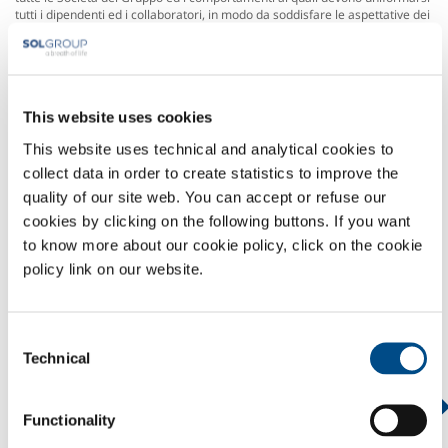
tutti i dipendenti ed i collaboratori, in modo da soddisfare le aspettative dei
propri stakeholder.
Certificazioni
Nel corso degli anni il Sistema di gestione integrato è stato sottoposto a
verifica di parte terza; le certificazioni ottenute possono essere consultate
e scaricate dal sito del Gruppo
This website uses cookies
Modello di organizzazione, gestione e controllo ex D.Lgs
This website uses technical and analytical cookies to
231/01
collect data in order to create statistics to improve the
A seguito dell’entrata in vigore del Decreto Legislativo 231/01, SOL Spa ha
quality of our site web. You can accept or refuse our
predisposto ed adottato un Modello di gestione, organizzazione e controllo.
cookies by clicking on the following buttons. If you want
CodiceEticoSOL.pdf
to know more about our cookie policy, click on the cookie
Modello di controllo
policy link on our website.
Modello_231
Codice_Etico.pdf
Code_Of_Ethics
Modello 231 SOL
Consent
WHISTLEBLOWING
Technical
Selection
PROFILO AZIENDALE
Functionality
ETICA E VALORI