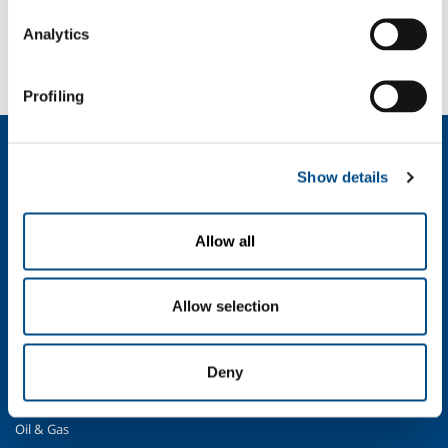
SOSTENIBILITÀ
Analytics
SICUREZZA, AMBIENTE E QUALITÀ
Profiling
Chi siamo
Profilo aziendale
Show details
Etica e valori
Sostenibilità
Allow all
Sicurezza, ambiente e qualità
SOL per l'industria
Allow selection
Food & Beverage
Metal Production
Deny
Metal Fabrication
Chemistry & Pharma
Oil & Gas