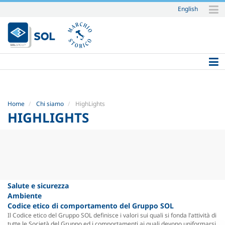
English
Salta
ai
contenuti.
|
Salta
alla
navigazione
Home
Chi siamo
HighLights
HIGHLIGHTS
Salute e sicurezza
Ambiente
Codice etico di comportamento del Gruppo SOL
Il Codice etico del Gruppo SOL definisce i valori sui quali si fonda l’attività di
tutte le Società del Gruppo ed i comportamenti ai quali devono uniformarsi