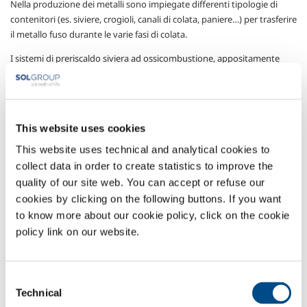
Nella produzione dei metalli sono impiegate differenti tipologie di
contenitori (es. siviere, crogioli, canali di colata, paniere…) per trasferire
il metallo fuso durante le varie fasi di colata.
I sistemi di preriscaldo siviera ad ossicombustione, appositamente
studiati per ciascuna applicazione, assicurano:
un riscaldo più rapido del rivestimento refrattario
rispetto ai tradizionali sistemi ad aria
superiori temperature di riscaldo raggiungibili
This website uses cookies
risparmio di combustibile
This website uses technical and analytical cookies to
migliore fluidità del metallo in fase di colata e
collect data in order to create statistics to improve the
conseguente migliore qualità dei getti prodotti
quality of our site web. You can accept or refuse our
riduzione del numero di scarti
cookies by clicking on the following buttons. If you want
Gas utilizzati
to know more about our cookie policy, click on the cookie
policy link on our website.
Ossigeno
- O
2
Settori di Applicazione
Consent
Technical
Selection
Produzione metalli non ferrosi (rame, piombo, oro, bronzi)