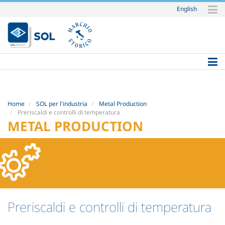
English
Salta
ai
contenuti.
|
Salta
alla
navigazione
Home
SOL per l'industria
Metal Production
Preriscaldi e controlli di temperatura
METAL PRODUCTION
Preriscaldi e controlli di temperatura