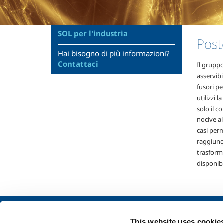
SOL per l'industria
Pos
Hai bisogno di più informazioni?
Contattaci
Il grupp
asservibi
fusori p
utilizzi
solo il c
nocive al
casi perm
raggiunge
trasforma
disponibi
Chi siamo
SOL per l'industr
This website uses cookie