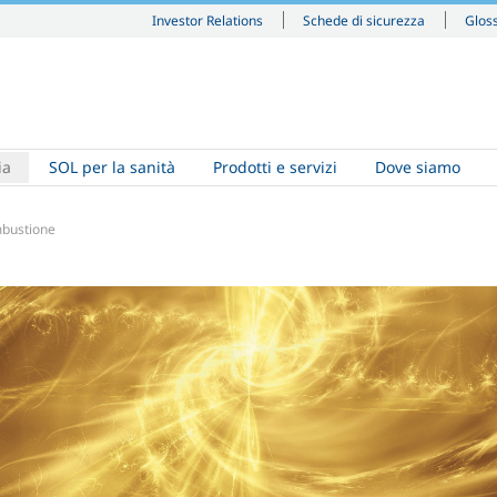
Investor Relations
Schede di sicurezza
Glos
ia
SOL per la sanità
Prodotti e servizi
Dove siamo
bustione