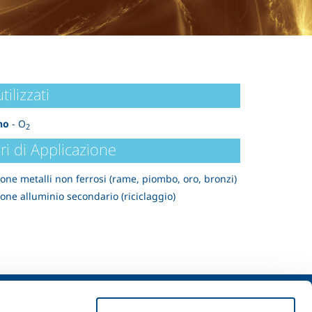
tilizzati
no
- O
2
ri di Applicazione
one metalli non ferrosi (rame, piombo, oro, bronzi)
one alluminio secondario (riciclaggio)
izi