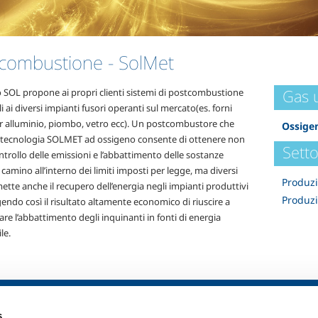
tcombustione
- SolMet
Gas u
o SOL propone ai propri clienti sistemi di postcombustione
li ai diversi impianti fusori operanti sul mercato(es. forni
er alluminio, piombo, vetro ecc). Un postcombustore che
Ossige
 la tecnologia SOLMET ad ossigeno consente di ottenere non
Setto
ontrollo delle emissioni e l’abbattimento delle sostanze
 camino all’interno dei limiti imposti per legge, ma diversi
Produzi
ette anche il recupero dell’energia negli impianti produttivi
Produzi
ndo così il risultato altamente economico di riuscire a
re l’abbattimento degli inquinanti in fonti di energia
le.
ia
SOL per la sanità
Prodotti e serv
s