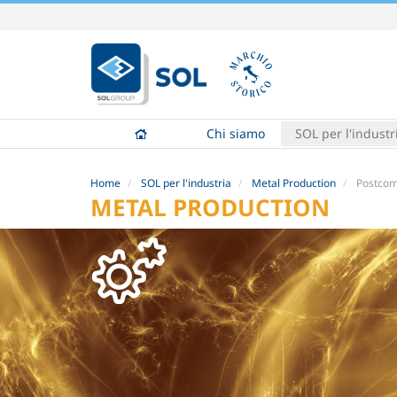
Salta
ai
contenuti.
|
Salta
alla
Chi siamo
SOL per l'industr
navigazione
Home
SOL per l'industria
Metal Production
Postcom
METAL PRODUCTION