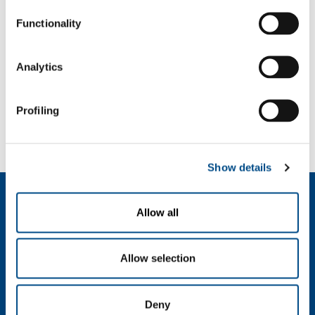
Settori di Applicazione
Functionality
Produzione ghisa
Fonderia di precisione (es. microfusione cera persa)
Analytics
SOL per l'industria
Profiling
Hai bisogno di più informazioni?
Contattaci
Show details
Chi siamo
Allow all
Profilo aziendale
Etica e valori
Sostenibilità
Allow selection
Sicurezza, ambiente e qualità
SOL per l'industria
Deny