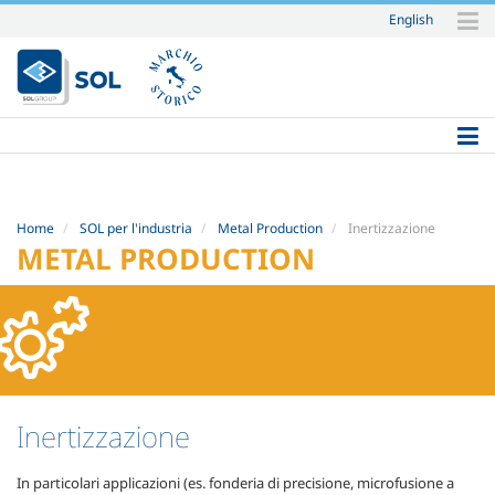
English
Salta
ai
contenuti.
|
Salta
alla
navigazione
Home
SOL per l'industria
Metal Production
Inertizzazione
METAL PRODUCTION
Inertizzazione
In particolari applicazioni (es. fonderia di precisione, microfusione a