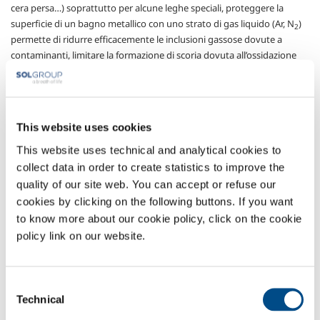
cera persa…) soprattutto per alcune leghe speciali, proteggere la
superficie di un bagno metallico con uno strato di gas liquido (Ar, N
)
2
permette di ridurre efficacemente le inclusioni gassose dovute a
contaminanti, limitare la formazione di scoria dovuta all’ossidazione
del bagno e la perdita di elementi alliganti importanti (es. Ni, Ti, Co,
Cr…) con conseguente necessità di correzioni. È fortemente ridotta la
formazione di scarti dovuti a difetti nei getti con conseguenti costi di
finitura dei getti.
This website uses cookies
SOL grazie alla collaborazione con qualificati partners e alla
This website uses technical and analytical cookies to
pluriennale esperienza sviluppata sul mercato italiano ed europeo, è in
collect data in order to create statistics to improve the
grado di offrire ai propri clienti soluzioni su misura ed efficaci sistemi
quality of our site web. You can accept or refuse our
di distribuzione di gas criogenici minimizzando gli inconvenienti
cookies by clicking on the following buttons. If you want
dovuti a perdite gassose e garantendo flussi costanti di liquido
to know more about our cookie policy, click on the cookie
all’utenza.
policy link on our website.
Gas utilizzati
Argon
- Ar
Consent
Azoto
- N
Technical
Selection
2