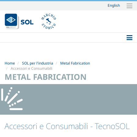
English
Salta
ai
contenuti.
|
Salta
alla
navigazione
Home
SOL per l'industria
Metal Fabrication
Accessori e Consumabili
METAL FABRICATION
Accessori e Consumabili
- TecnoSOL