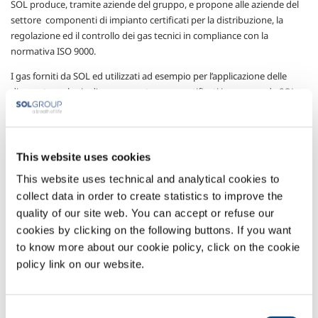
SOL produce, tramite aziende del gruppo, e propone alle aziende del
settore componenti di impianto certificati per la distribuzione, la
regolazione ed il controllo dei gas tecnici in compliance con la
normativa ISO 9000.
I gas forniti da SOL ed utilizzati ad esempio per l’applicazione delle
diverse tecnologie d’uso proposte sono certificati in purezza da SOL
sino alla consegna in appositi contenitori presso i clienti e possono
venire trasferiti nei punti d’uso tramite linee dotate di valvole, riduttori
di pressione, miscelatori, componenti di impianto che vengono
realizzati, certificati ed eventualmente manutenuti da SOL così da
This website uses cookies
permettere ai clienti di disporre di un sistema di distribuzione e
This website uses technical and analytical cookies to
controllo sempre performante e adeguato alle esigenze del proprio
collect data in order to create statistics to improve the
processo: fattori essenziali per garantire la continua ed efficiente
quality of our site web. You can accept or refuse our
disponibilità al punto d’uso di gas spesso necessari per la conduzione
cookies by clicking on the following buttons. If you want
in sicurezza degli impianti.
to know more about our cookie policy, click on the cookie
Settori di Applicazione
policy link on our website.
Lavorazione acciaio al carbonio
Lavorazione metalli non ferrosi
Consent