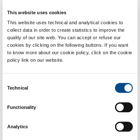
rimangono così inalterate anche dopo centinaia di applicazioni,
This website uses cookies
garantendo la qualità del cibo prodotto e quindi una diminuzione dei
tempi di inattività attraverso la pulizia in-place ed una maggiore
This website uses technical and analytical cookies to
sicurezza.
collect data in order to create statistics to improve the
quality of our site web. You can accept or refuse our
cookies by clicking on the following buttons. If you want
to know more about our cookie policy, click on the cookie
policy link on our website.
Consent
Technical
Selection
Functionality
Settori di Applicazione
Analytics
Carne e pollame