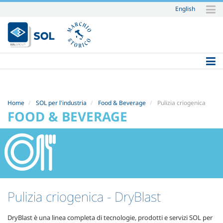
English
Salta
ai
contenuti.
|
Salta
alla
navigazione
Home
SOL per l'industria
Food & Beverage
Pulizia criogenica
FOOD & BEVERAGE
Pulizia criogenica
- DryBlast
DryBlast è una linea completa di tecnologie, prodotti e servizi SOL per