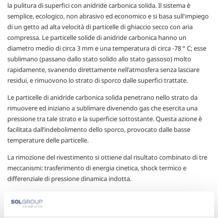
la pulitura di superfici con anidride carbonica solida. Il sistema è
semplice, ecologico, non abrasivo ed economico e si basa sull'impiego
di un getto ad alta velocità di particelle di ghiaccio secco con aria
compressa. Le particelle solide di anidride carbonica hanno un
diametro medio di circa 3 mm e una temperatura di circa -78 ° C; esse
sublimano (passano dallo stato solido allo stato gassoso) molto
rapidamente, svanendo direttamente nell'atmosfera senza lasciare
residui, e rimuovono lo strato di sporco dalle superfici trattate.
Le particelle di anidride carbonica solida penetrano nello strato da
rimuovere ed iniziano a sublimare divenendo gas che esercita una
pressione tra tale strato e la superficie sottostante. Questa azione è
facilitata dall’indebolimento dello sporco, provocato dalle basse
temperature delle particelle.
La rimozione del rivestimento si ottiene dal risultato combinato di tre
meccanismi: trasferimento di energia cinetica, shock termico e
differenziale di pressione dinamica indotta.
Inoltre, rispetto all’utilizzo di prodotti chimici, come solventi, o
sabbiatura, la tecnologia Dryblast non lascia residui potenzialmente
dannosi sulle superfici di attrezzature ed impianti alimentari, le quali