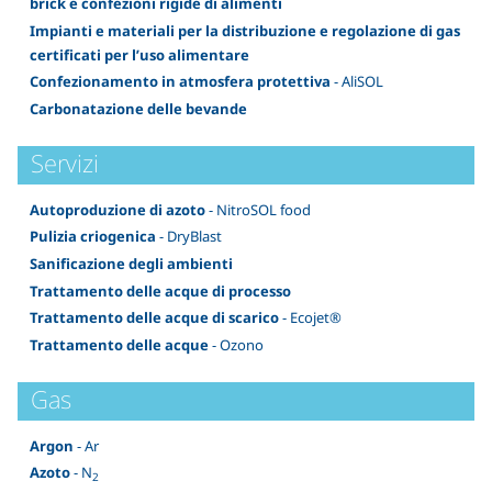
brick e confezioni rigide di alimenti
Impianti e materiali per la distribuzione e regolazione di gas
certificati per l’uso alimentare
Confezionamento in atmosfera protettiva
- AliSOL
Carbonatazione delle bevande
Servizi
Autoproduzione di azoto
- NitroSOL food
Pulizia criogenica
- DryBlast
Sanificazione degli ambienti
Trattamento delle acque di processo
Trattamento delle acque di scarico
- Ecojet®
Trattamento delle acque
- Ozono
Gas
Argon
- Ar
Azoto
- N
2