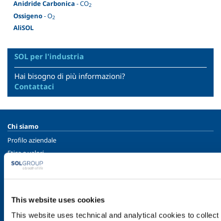
Anidride Carbonica
- CO
2
Ossigeno
- O
2
AliSOL
SOL per l'industria
Hai bisogno di più informazioni?
Contattaci
Chi siamo
Profilo aziendale
Etica e valori
Sostenibilità
Sicurezza, ambiente e qualità
SOL per l'industria
This website uses cookies
Food & Beverage
This website uses technical and analytical cookies to collect 