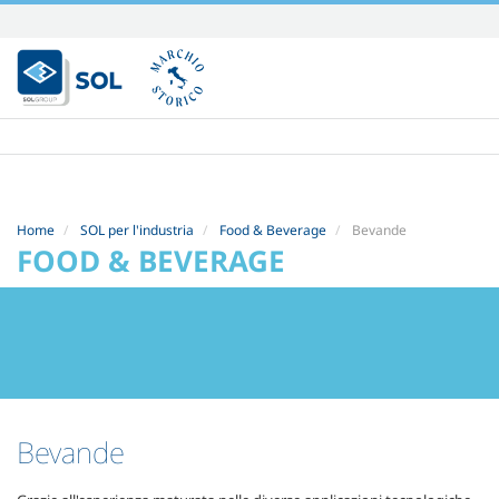
Salta
ai
contenuti.
|
Salta
alla
navigazione
Home
SOL per l'industria
Food & Beverage
Bevande
FOOD & BEVERAGE
Bevande