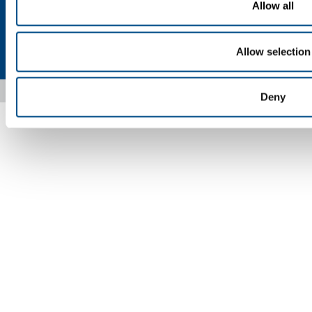
Allow all
Privacy
Cookies
Termini e condizioni
Disclaimer
Allow selection
Mappa del sito
Accessibilità
Copyright © 2026 - SOL Spa - Partita Iva: 00771260965
Deny