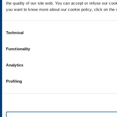
Metal Production
the quality of our site web. You can accept or refuse our cooki
Metal Fabrication
you want to know more about our cookie policy, click on the c
Chemistry & Pharma
Oil & Gas
Consent
Energy & Environment
Technical
Selection
Speciality Gases
SOL per la sanità
Functionality
Panoramica
Servizi
Analytics
Impianti dispositivo medico
Gas medicali
Profiling
Prodotti e servizi
Prodotti e servizi per l'industria
Prodotti e servizi per la sanità