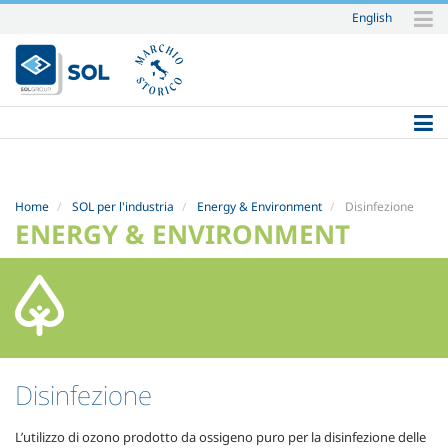
English
Salta
ai
contenuti.
|
Salta
alla
navigazione
Home
SOL per l'industria
Energy & Environment
Disinfezione
ENERGY & ENVIRONMENT
Disinfezione
L’utilizzo di ozono prodotto da ossigeno puro per la disinfezione delle