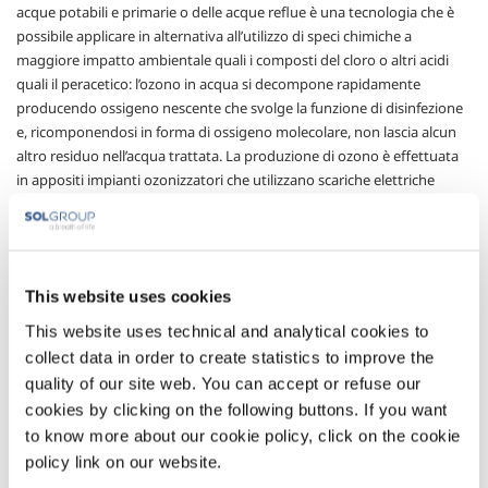
acque potabili e primarie o delle acque reflue è una tecnologia che è
possibile applicare in alternativa all’utilizzo di speci chimiche a
maggiore impatto ambientale quali i composti del cloro o altri acidi
quali il peracetico: l’ozono in acqua si decompone rapidamente
producendo ossigeno nescente che svolge la funzione di disinfezione
e, ricomponendosi in forma di ossigeno molecolare, non lascia alcun
altro residuo nell’acqua trattata. La produzione di ozono è effettuata
in appositi impianti ozonizzatori che utilizzano scariche elettriche
controllate per la produzione di questa particolare specie chimica a
partire da ossigeno: l’utilizzo di ossigeno puro in alimentazione agli
ozonizzatori è proposto da SOL in quanto permette di limitare i costi
di investimento e gestione ed aumentare l’efficacia e la flessibilità della
This website uses cookies
produzione. Grazie all’esperienza ed al know-how accumulati negli
anni tramite le applicazioni realizzate, SOL propone ai propri clienti
This website uses technical and analytical cookies to
apparecchiature di produzione e tecnologia di utilizzo dell’ozono ai
collect data in order to create statistics to improve the
vertici dell’attuale stato dell’arte, impianti pilota per lo studio in loco
quality of our site web. You can accept or refuse our
della migliore soluzione, ingegneria ed assistenza tecnica e
cookies by clicking on the following buttons. If you want
tecnologica per la definizione del processo e dell’impianto adeguato
to know more about our cookie policy, click on the cookie
alle specifiche necessità.
policy link on our website.
Gas utilizzati