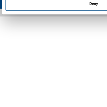
Mappa del sito
Accessibilità
Deny
Copyright © 2026 - SOL Spa - Partita Iva: 00771260965