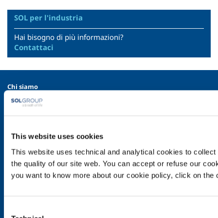
SOL per l'industria
Hai bisogno di più informazioni?
Contattaci
Chi siamo
Profilo aziendale
Etica e valori
Sostenibilità
This website uses cookies
Sicurezza, ambiente e qualità
This website uses technical and analytical cookies to collect 
SOL per l'industria
the quality of our site web. You can accept or refuse our cooki
Food & Beverage
you want to know more about our cookie policy, click on the c
Metal Production
Metal Fabrication
Consent
Chemistry & Pharma