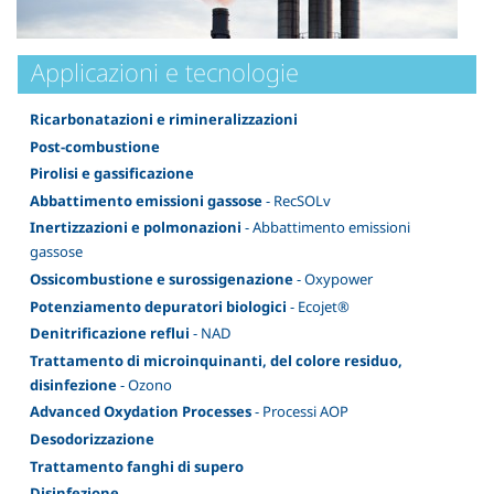
Applicazioni e tecnologie
Ricarbonatazioni e rimineralizzazioni
Post-combustione
Pirolisi e gassificazione
Abbattimento emissioni gassose
- RecSOLv
Inertizzazioni e polmonazioni
- Abbattimento emissioni
gassose
Ossicombustione e surossigenazione
- Oxypower
Potenziamento depuratori biologici
- Ecojet®
Denitrificazione reflui
- NAD
Trattamento di microinquinanti, del colore residuo,
disinfezione
- Ozono
Advanced Oxydation Processes
- Processi AOP
Desodorizzazione
Trattamento fanghi di supero
Disinfezione