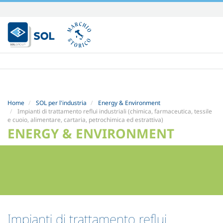
Salta
ai
contenuti.
|
Salta
alla
navigazione
Home
SOL per l'industria
Energy & Environment
Impianti di trattamento reflui industriali (chimica, farmaceutica, tessile
e cuoio, alimentare, cartaria, petrochimica ed estrattiva)
ENERGY & ENVIRONMENT
Impianti di trattamento reflui