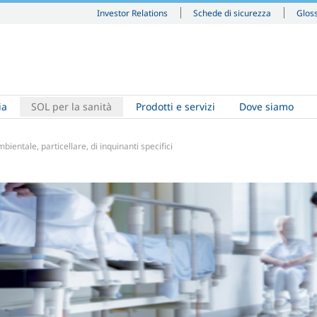
Investor Relations
Schede di sicurezza
Glos
ia
SOL per la sanità
Prodotti e servizi
Dove siamo
ientale, particellare, di inquinanti specifici