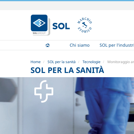
Salta
ai
contenuti.
|
Salta
alla
Chi siamo
SOL per l'industr
navigazione
Home
SOL per la sanità
Tecnologie
Monitoraggio amb
SOL PER LA SANITÀ