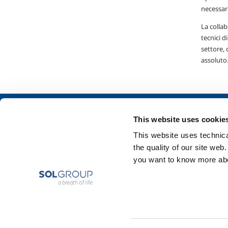
necessari
La collab
tecnici d
settore, 
assoluto
Chi siamo
SOL per l'industr
This website uses cookie
Profilo aziendale
Food & Beverage
This website uses technical
Etica e valori
Metal Production
the quality of our site web
Sostenibilità
Metal Fabrication
you want to know more abou
Sicurezza, ambiente e qualità
Chemistry & Phar
Oil & Gas
Energy & Environ
Speciality Gases