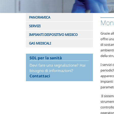
PANORAMICA
Monit
SERVIZI
Grazie al
IMPIANTI DISPOSITIVO MEDICO
offre un
GAS MEDICALI
di sostan
ambienti 
della str
SOL per la sanità
I servizi
Devi fare una segnalazione? Hai
bisogno di informazioni?
periodich
Contattaci
apparecch
impianti 
parametr
Il sistem
strumento
controllo
operator