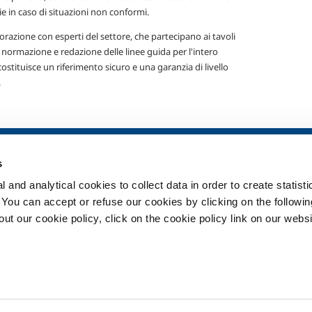
e in caso di situazioni non conformi.
orazione con esperti del settore, che partecipano ai tavoli
i normazione e redazione delle linee guida per l'intero
costituisce un riferimento sicuro e una garanzia di livello
.
ia
SOL per la sanità
Prodotti e serv
s
Panoramica
Prodotti e servi
 and analytical cookies to collect data in order to create statist
Servizi
Prodotti e servi
. You can accept or refuse our cookies by clicking on the following
Impianti dispositivo medico
t our cookie policy, click on the cookie policy link on our websi
ma
Gas medicali
ment