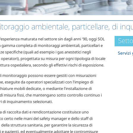
oraggio ambientale, particellare, di inqu
Setto
l'esperienza maturata nel settore sin dagli anni '90, oggi SOL
a gamma completa di monitoraggi ambientali, particellari e
ze specifiche (quali ad esempio i gas anestetici negli
Servizi 
operatori), progettata su misura per ogni tipologia di locale
uttura ospedaliera, secondo gli effettivi rischi di esposizione.
 di monitoraggio possono essere gestiti con misurazioni
e, eseguite da operatori specializzati con l'impiego di
iature mobili dedicate, o mediante l'installazione di
di misura fissi, che mantengano sotto controllo continuo i
i di inquinamento selezionati.
a di raccolta dati e rendicontazione costituisce uno
 certo nelle mani del safety manager e dello staff di
 della struttura sanitaria, per garantire la sicurezza di
i e pazienti, ed eventualmente adottare le contromisure