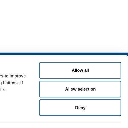
izi
Allow all
zi per l'industria
ics to improve
zi per la sanità
 buttons. If
Allow selection
te.
Deny