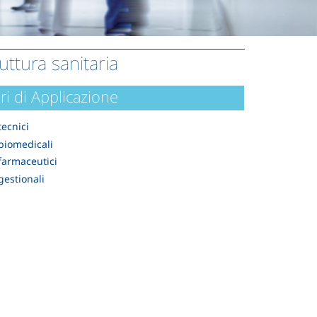
uttura sanitaria
ri di Applicazione
tecnici
 biomedicali
 farmaceutici
gestionali