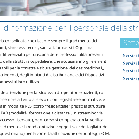
i di formazione per il personale della str
Setto
zio consolidato che riscuote sempre il gradimento dei
nti, siano essi tecnici, sanitari, farmacisti. Oggi una
differenziata per ciascuna delle professionalità presenti
Servizi 
no della struttura ospedaliera, che acquisiranno gli elementi
Servizi
abili per la corretta e sicura gestione dei gas medicinali,,
Servizi
i criogenici, degli impianti di distribuzione e dei Dispositivi
Servizi 
nnessi al loro utilizzo.
e attenzione per la sicurezza di operatori e pazienti, con
 sempre attento alle evoluzioni legislative e normative, e
sia in modalità RES (corso "residenziale" presso la struttura
 FAD (modalità "formazione a distanza", in streaming via
ccesso riservato), ogni corso si completa con la verifica
rendimento e la rendicontazione oggettiva e dettagliata dei
 (questionario) per la corretta attribuzione dei punteggi ECM.