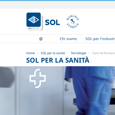
Salta
ai
contenuti.
|
Salta
alla
Chi siamo
SOL per l'industr
navigazione
Home
SOL per la sanità
Tecnologie
Corsi di formazi
SOL PER LA SANITÀ