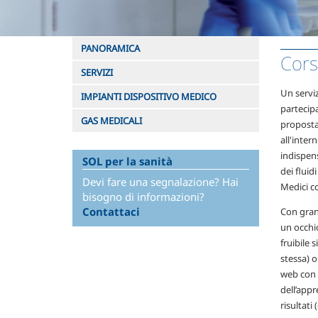
PANORAMICA
Cors
SERVIZI
Un servi
IMPIANTI DISPOSITIVO MEDICO
partecipa
GAS MEDICALI
proposta 
all'inter
indispens
SOL per la sanità
dei fluid
Devi fare una segnalazione? Hai
Medici co
bisogno di informazioni?
Contattaci
Con grand
un occhio
fruibile 
stessa) o
web con a
dell’app
risultati