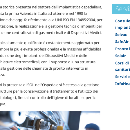
Servi
la storica presenza nel settore dell'impiantistica ospedaliera,
ta la prima Azienda in Italia ad ottenere nel 1998 la
zione che oggi fa riferimento alla UNI ISO EN 13485:2004, per
Consule
tazione, la realizzazione e la gestione tecnica di impianti per
impiant
buzione centralizzata di gas medicinali e di Dispositivi Medici.
Solvac
SafeAir
nale altamente qualificato è costantemente aggiornato per
Pronto 
empre la più elevata professionalità e la massima affidabilità
duzione degli impianti dei Dispositivi Medici e delle
Solair
iature elettromedicali, con il supporto di una struttura
Corsi di
alla gestione delle chiamate di pronto intervento in
sanitar
za.
Servizi 
InfoHea
i la presenza di SOL nell'Ospedale si è estesa alla gestione
trutture per la conservazione, il trattamento e l'utilizzo dei
biologici, fino al controllo dell'igiene di locali – superfici –
qua.