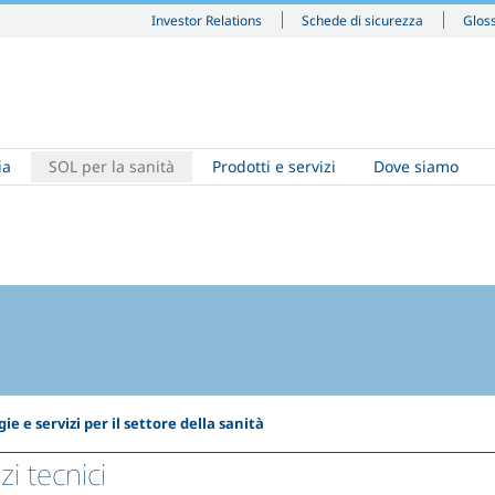
Investor Relations
Schede di sicurezza
Glos
ia
SOL per la sanità
Prodotti e servizi
Dove siamo
ie e servizi per il settore della sanità
zi tecnici