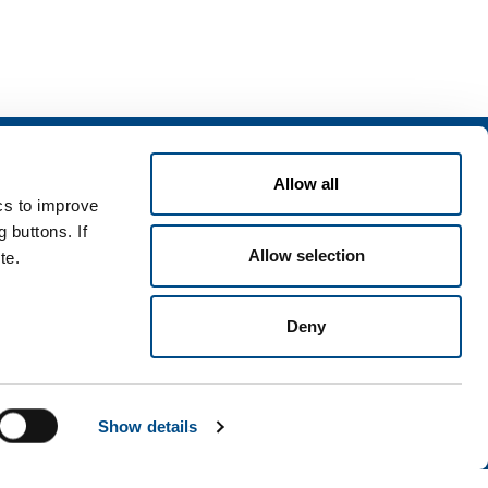
izi
Allow all
zi per l'industria
ics to improve
zi per la sanità
 buttons. If
Allow selection
te.
Deny
i e condizioni
Disclaimer
Mappa del sito
Accessibilità
Show details