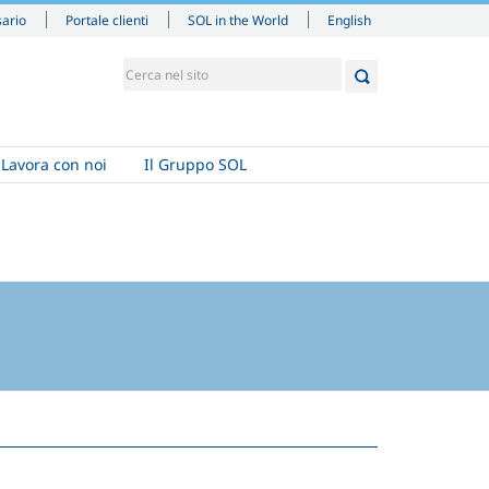
English
sario
Portale clienti
SOL in the World
Lavora con noi
Il Gruppo SOL