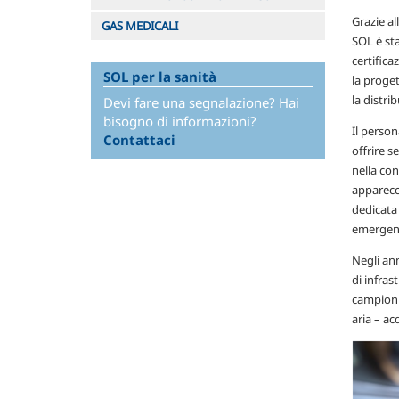
Grazie al
GAS MEDICALI
SOL è sta
certifica
SOL per la sanità
la proget
la distri
Devi fare una segnalazione? Hai
bisogno di informazioni?
Il perso
Contattaci
offrire s
nella con
apparecch
dedicata 
emergen
Negli ann
di infras
campioni 
aria – ac