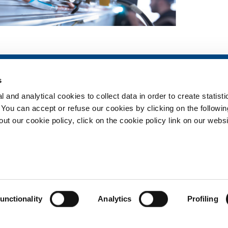
ia
SOL per la sanità
Prodotti e serv
s
Panoramica
Prodotti e servi
 and analytical cookies to collect data in order to create statist
Servizi
Prodotti e servi
. You can accept or refuse our cookies by clicking on the following
Impianti dispositivo medico
t our cookie policy, click on the cookie policy link on our websi
ma
Gas medicali
ment
Privacy
Cookies
Termin
unctionality
Analytics
Profiling