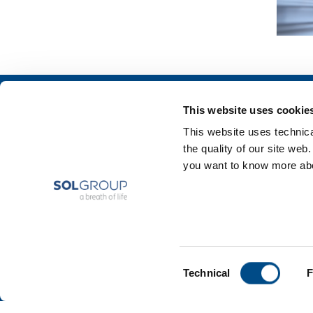
Chi siamo
SOL per l'industr
This website uses cookie
Profilo aziendale
Food & Beverage
This website uses technical
Etica e valori
Metal Production
the quality of our site web
Sostenibilità
Metal Fabrication
you want to know more abou
Sicurezza, ambiente e qualità
Chemistry & Phar
Oil & Gas
Energy & Environ
Speciality Gases
Consent
Technical
F
Selection