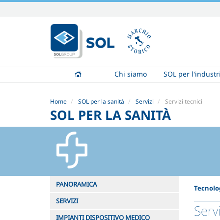
Salta
ai
contenuti.
|
Salta
alla
Chi siamo
SOL per l'industr
navigazione
Home
SOL per la sanità
Servizi
Servizi tecnici
SOL PER LA SANITÀ
PANORAMICA
Tecnolog
SERVIZI
Servi
IMPIANTI DISPOSITIVO MEDICO