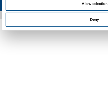
Mappa del sito
Accessibilità
Allow selection
Copyright © 2026 - SOL Spa - Partita Iva: 00771260965
Deny