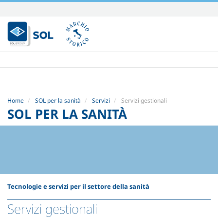
Salta
ai
contenuti.
|
Salta
alla
navigazione
Home
SOL per la sanità
Servizi
Servizi gestionali
SOL PER LA SANITÀ
Tecnologie e servizi per il settore della sanità
Servizi gestionali