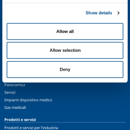
SOL per l'industria
Show details
Food & Beverage
Metal Production
Allow all
Metal Fabrication
Chemistry & Pharma
Oil & Gas
Allow selection
Energy & Environment
Speciality Gases
Deny
SOL per la sanità
Panoramica
Servizi
Impianti dispositivo medico
Gas medicali
Prodotti e servizi
Prodotti e servizi per l'industria