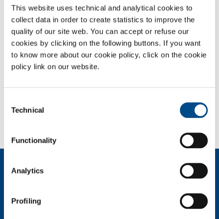
Quando le utenze richiedono volumi di gas molto elevati, quando
This website uses technical and analytical cookies to
l’affidabilità della fornitura è essenziale e la distanza con i nostri
collect data in order to create statistics to improve the
impianti di produzione primaria è supportabile, la connessione diretta
quality of our site web. You can accept or refuse our
tramite tubazione è la migliore soluzione. SOL può fornire l’allaccio
cookies by clicking on the following buttons. If you want
direttamente al punto di utilizzo, chiavi in mano, curando tutto ciò che
to know more about our cookie policy, click on the cookie
concerne la progettazione e la realizzazione, oltre che tutte le
policy link on our website.
procedure burocratiche.
SOL per l'industria
Consent
Technical
Selection
Hai bisogno di più informazioni?
Contattaci
Functionality
Chi siamo
Analytics
Profilo aziendale
Etica e valori
Profiling
Sostenibilità
Sicurezza, ambiente e qualità