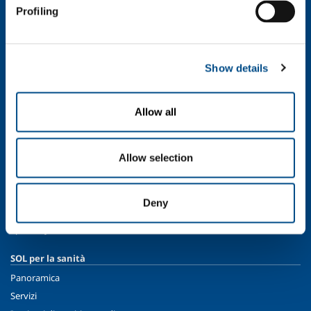
Profiling
Profilo aziendale
Etica e valori
Sostenibilità
Show details
Sicurezza, ambiente e qualità
SOL per l'industria
Allow all
Food & Beverage
Metal Production
Metal Fabrication
Allow selection
Chemistry & Pharma
Oil & Gas
Deny
Energy & Environment
Speciality Gases
SOL per la sanità
Panoramica
Servizi