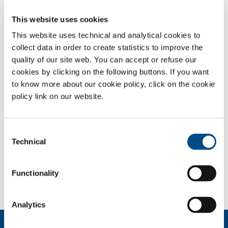
misura corretta per ogni cliente è essenziale e SOL offre la
This website uses cookies
più vasta scelta di possibilità, per accompagnare il cliente
nella sua attività. L’offerta SOL spazia, per lo stoccaggio e il
This website uses technical and analytical cookies to
trasporto, dai recipienti mobili in pressione ai serbatoi
collect data in order to create statistics to improve the
criogenici fino alla pipeline o agli impianti On-Site, dai
quality of our site web. You can accept or refuse our
dispositivi di regolazione ai sistemi di sicurezza attiva e
cookies by clicking on the following buttons. If you want
passiva.
to know more about our cookie policy, click on the cookie
Recipienti mobili
policy link on our website.
Recipienti criogenici
Impianti On-site
Pipeline
Consent
Technical
Selection
SOL per l'industria
Functionality
Hai bisogno di più informazioni?
Contattaci
Analytics
Chi siamo