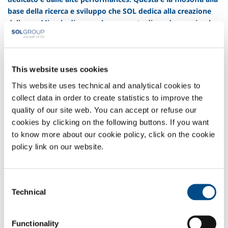
base della ricerca e sviluppo che SOL dedica alla creazione
delle sue Miscele di gas e che consente di produrre miscele
precise fino all’ordine delle ppb. SOL è da sempre attenta
alle necessità dei propri clienti, e grazie a una continua
sperimentazione è in grado di offrire una ampia gamma di
miscele di gas, per ogni necessità e per tutte le applicazioni.
This website uses cookies
This website uses technical and analytical cookies to
AliSOL
collect data in order to create statistics to improve the
AliSOL
Leggi il resto
quality of our site web. You can accept or refuse our
-
cookies by clicking on the following buttons. If you want
LaserSOL
to know more about our cookie policy, click on the cookie
policy link on our website.
LaserSOL
Leggi il resto
-
Enermix Premium line
Consent
Enermix
Leggi il resto
Technical
Selection
Premium
Enermix Comfort line
line
-
Functionality
Enermix
Leggi il resto