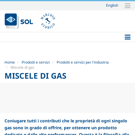
English
Salta
ai
contenuti.
|
Salta
alla
navigazione
Home
Prodotti e servizi
Prodotti e servizi per l'industria
Miscele di gas
MISCELE DI GAS
Coniugare tutti i contributi che le proprietà di ogni singolo
gas sono in grado di offrire, per ottenere un prodotto
dedicato e dalle alte performances. Questa è la filosofia alla