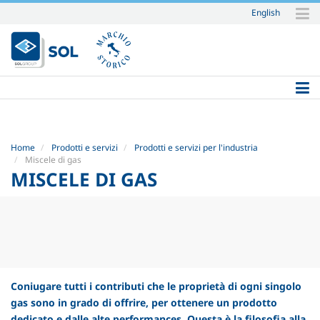
English
Salta
ai
contenuti.
|
Salta
alla
navigazione
Home
Prodotti e servizi
Prodotti e servizi per l'industria
Miscele di gas
MISCELE DI GAS
Coniugare tutti i contributi che le proprietà di ogni singolo
gas sono in grado di offrire, per ottenere un prodotto
dedicato e dalle alte performances. Questa è la filosofia alla