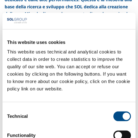
base della ricerca e sviluppo che SOL dedica alla creazione
delle sue Miscele di gas e che consente di produrre miscele
precise fino all’ordine delle ppb. SOL è da sempre attenta
alle necessità dei propri clienti, e grazie a una continua
sperimentazione è in grado di offrire una ampia gamma di
miscele di gas, per ogni necessità e per tutte le applicazioni.
This website uses cookies
This website uses technical and analytical cookies to
AliSOL
collect data in order to create statistics to improve the
AliSOL
Leggi il resto
quality of our site web. You can accept or refuse our
-
cookies by clicking on the following buttons. If you want
LaserSOL
to know more about our cookie policy, click on the cookie
policy link on our website.
LaserSOL
Leggi il resto
-
Enermix Premium line
Consent
Enermix
Leggi il resto
Technical
Selection
Premium
Enermix Comfort line
line
-
Functionality
Enermix
Leggi il resto