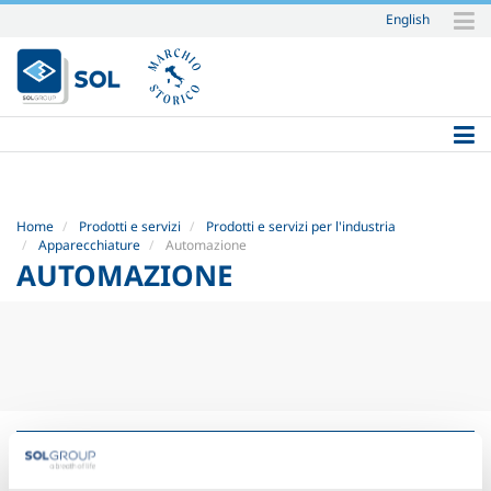
English
Salta
ai
contenuti.
|
Salta
alla
navigazione
Home
Prodotti e servizi
Prodotti e servizi per l'industria
Apparecchiature
Automazione
AUTOMAZIONE
Automazione