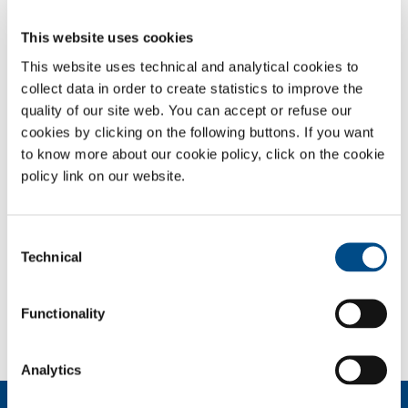
EasyRobo
t
è il marchio del Gruppo SOL dedicato allo sviluppo di
tecnologie automatizzate per i processi di saldatura e taglio dei
This website uses cookies
metalli. Ogni progetto è il frutto di un’attenta valutazione tecnica per
This website uses technical and analytical cookies to
garantire soluzioni competitive e sostenibili.
collect data in order to create statistics to improve the
EasyRobot traduce la profonda conoscenza di tutte le tecniche di
quality of our site web. You can accept or refuse our
saldatura e taglio (ossigas, mig/mag, tig, plasma, laser) e dei prodotti
cookies by clicking on the following buttons. If you want
ed accessori per l’automazione, in ottimizzazione e modernizzazione
to know more about our cookie policy, click on the cookie
dei processi produttivi.
policy link on our website.
Le varie configurazioni delle nostre isole robotizzate e non,
rispondono a tutte le esigenze produttive della clientela garantendo
performance ai massimi livelli.
Consent
Technical
Selection
SOL per l'industria
Functionality
Hai bisogno di più informazioni?
Contattaci
Analytics