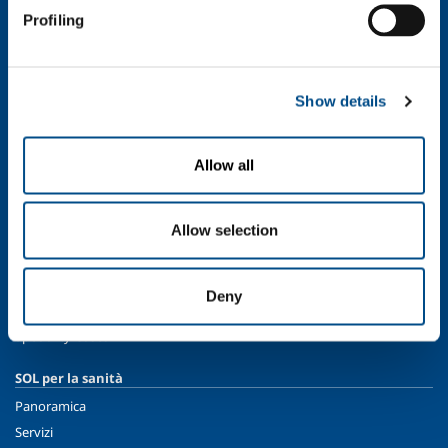
Chi siamo
Profiling
Profilo aziendale
Etica e valori
Sostenibilità
Show details
Sicurezza, ambiente e qualità
SOL per l'industria
Allow all
Food & Beverage
Metal Production
Allow selection
Metal Fabrication
Chemistry & Pharma
Oil & Gas
Deny
Energy & Environment
Speciality Gases
SOL per la sanità
Panoramica
Servizi