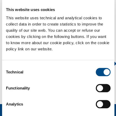
A seguito dell’entrata in vigore del Decreto Legislativo
231/01, SOL Spa ha predisposto ed adottato un Modello di
This website uses cookies
gestione, organizzazione e controllo.
This website uses technical and analytical cookies to
A seguito dell’entrata in vigore del Decreto Legislativo 231/01, SOL Spa
collect data in order to create statistics to improve the
ha predisposto ed adottato un Modello di gestione, organizzazione e
quality of our site web. You can accept or refuse our
controllo.
cookies by clicking on the following buttons. If you want
to know more about our cookie policy, click on the cookie
Modello 231
policy link on our website.
PROFILO AZIENDALE
Consent
Technical
ETICA E VALORI
Selection
SOSTENIBILITÀ
Functionality
SICUREZZA, AMBIENTE E QUALITÀ
Analytics
Chi siamo