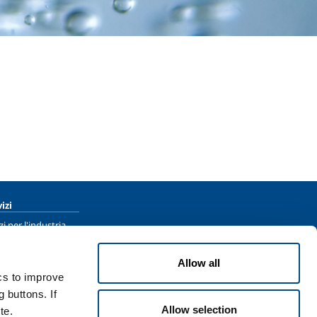
izi
zi per l'industria
zi per la sanità
Allow all
ics to improve
 buttons. If
Allow selection
te.