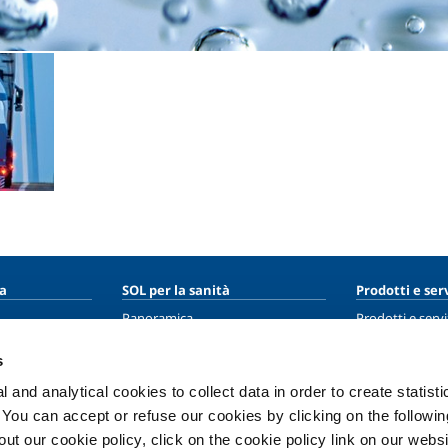
ia
SOL per la sanità
Prodotti e serv
Panoramica
Prodotti e servi
Servizi
Prodotti e servi
s
Impianti dispositivo medico
 and analytical cookies to collect data in order to create statist
ma
Gas medicali
. You can accept or refuse our cookies by clicking on the following
t our cookie policy, click on the cookie policy link on our websi