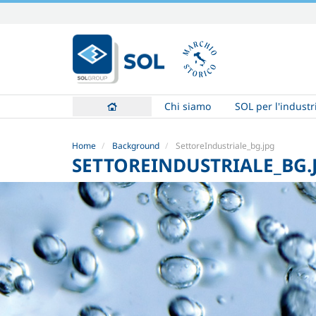
Salta
ai
contenuti.
|
Salta
alla
Chi siamo
SOL per l'industr
navigazione
Home
Background
SettoreIndustriale_bg.jpg
SETTOREINDUSTRIALE_BG.