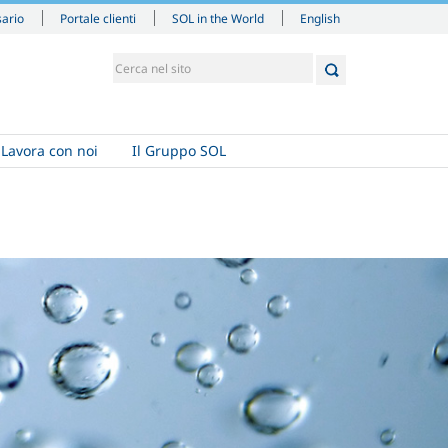
English
sario
Portale clienti
SOL in the World
Lavora con noi
Il Gruppo SOL