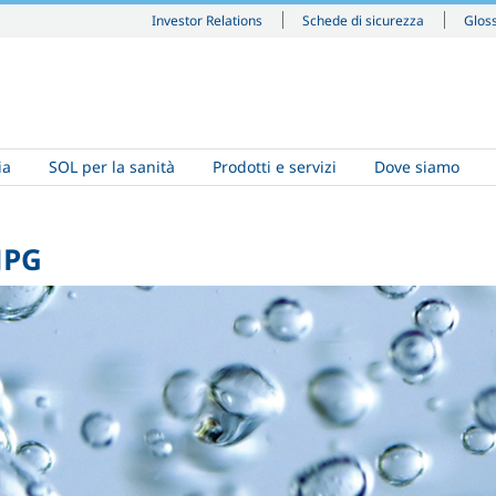
Investor Relations
Schede di sicurezza
Glos
ia
SOL per la sanità
Prodotti e servizi
Dove siamo
JPG