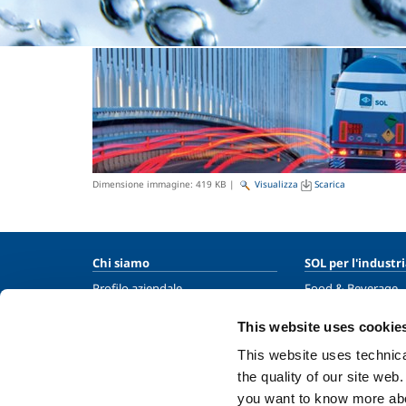
Dimensione immagine:
419 KB
|
Visualizza
Scarica
Chi siamo
SOL per l'industr
Profilo aziendale
Food & Beverage
Etica e valori
Metal Production
This website uses cookie
Sostenibilità
Metal Fabrication
This website uses technical
Sicurezza, ambiente e qualità
Chemistry & Phar
the quality of our site web
Oil & Gas
you want to know more abou