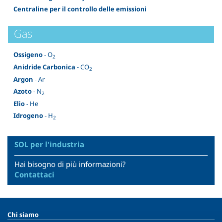
Centraline per il controllo delle emissioni
Gas
Ossigeno
- O
2
Anidride Carbonica
- CO
2
Argon
- Ar
Azoto
- N
2
Elio
- He
Idrogeno
- H
2
SOL per l'industria
Hai bisogno di più informazioni?
Contattaci
Chi siamo