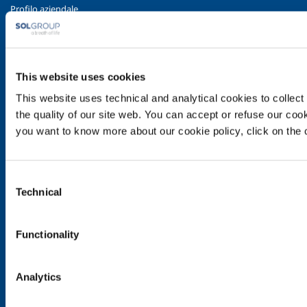
Profilo aziendale
Etica e valori
Sostenibilità
Sicurezza, ambiente e qualità
This website uses cookies
SOL per l'industria
This website uses technical and analytical cookies to collect 
Food & Beverage
the quality of our site web. You can accept or refuse our cooki
Metal Production
you want to know more about our cookie policy, click on the c
Metal Fabrication
Chemistry & Pharma
Consent
Oil & Gas
Technical
Selection
Energy & Environment
Speciality Gases
Functionality
SOL per la sanità
Panoramica
Analytics
Servizi
Impianti dispositivo medico