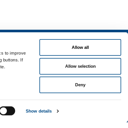
izi
Allow all
zi per l'industria
ics to improve
zi per la sanità
 buttons. If
Allow selection
te.
Deny
i e condizioni
Disclaimer
Mappa del sito
Accessibilità
Show details