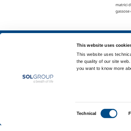
matrici d
gassose e
Chi siamo
SOL per l'industr
This website uses cookie
Profilo aziendale
Food & Beverage
This website uses technical
Etica e valori
Metal Production
the quality of our site web
Sostenibilità
Metal Fabrication
you want to know more abou
Sicurezza, ambiente e qualità
Chemistry & Phar
Oil & Gas
Energy & Environ
Speciality Gases
Consent
Technical
F
Selection