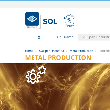
Salta
ai
contenuti.
|
Salta
alla
Chi siamo
SOL per l'industr
navigazione
Home
SOL per l'industria
Metal Production
Raffred
METAL PRODUCTION