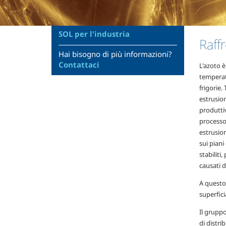
SOL per l'industria
Raff
Hai bisogno di più informazioni?
Contattaci
L'azoto è
temperatu
frigorie.
estrusion
produttiv
processo 
estrusio
sui piani
stabiliti
causati 
A questo 
superfici
Il gruppo
di distri