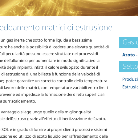
reddamento matrici di estrusione
Gas u
 un gas inerte che sotto forma liquida a bassissime
re ha anche la possibilità di cedere una elevata quantità di
 Tali peculiarità possono essere sfruttate nei processi di
Azoto
-
e dell’alluminio per aumentare in modo significativo la
Setto
ità degli impianti, infatti il calore sviluppato durante il
di estrusione di una billetta è funzione della velocità di
Produzi
ne; poter garantire un corretto controllo della temperatura
Estrusi
 di lavoro delle matrici, con temperature variabili entro limiti
, previene ed impedisce la formazione dei difetti superficiali
da surriscaldamento.
vantaggio si aggiunge quello della miglior qualità
ale dell’estruso grazie all'effetto di inertizzazione dell’azoto.
 SOL è in grado di fornire ai propri clienti processi e sistemi
buzione ed utilizzo di azoto liquido per raffreddamento delle