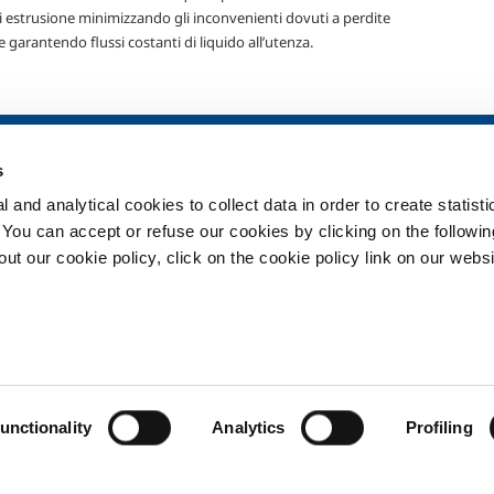
i estrusione minimizzando gli inconvenienti dovuti a perdite
 garantendo flussi costanti di liquido all’utenza.
ia
SOL per la sanità
Prodotti e serv
s
Panoramica
Prodotti e servi
 and analytical cookies to collect data in order to create statist
Servizi
Prodotti e servi
. You can accept or refuse our cookies by clicking on the following
Impianti dispositivo medico
t our cookie policy, click on the cookie policy link on our websi
ma
Gas medicali
ment
Privacy
Cookies
Termin
unctionality
Analytics
Profiling