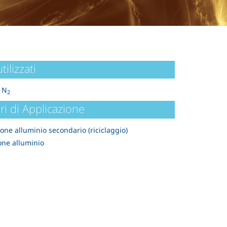
tilizzati
 N
2
ri di Applicazione
one alluminio secondario (riciclaggio)
one alluminio