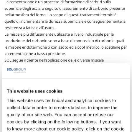
La cementazione è un processo di formazione di carburi sulla
superficie degli acciai a seguito di assorbimento di carbonio presente
nell’atmosfera del forno. Lo scopo di questi trattamenti termici è
quello di incrementare la durezza superficiale e conseguentemente la
resistenza a fatica e all’usura.
Le miscele più diffusamente utilizzate a livello industriale per la
produzione del carbonio sono a base di monossido di carbonio quali
le miscele endotermiche o con azoto ed alcool metilico, o acetilene per
la cementazione a bassa pressione.
SOL segue il cliente nell’applicazione delle diverse miscele
supportandolo in tutte le fasi del processo, attraverso:
fornitura di tutti i gas tecnici, come ad esempio l’azoto
necessario per il processo (eventualmente in
miscelazione con alcool metilico) oppure l’acetilene per i
This website uses cookies
forni sottovuoto;
This website uses technical and analytical cookies to
generatori per la produzione on-site di miscele
collect data in order to create statistics to improve the
endotermiche con tecnologia SolMix® a potenziale di
quality of our site web. You can accept or refuse our
carbonio controllato;
cookies by clicking on the following buttons. If you want
impianti di stoccaggio, distribuzione, miscelazione ed
iniezione delle miscele nel forno (ad es. lance per alcool
to know more about our cookie policy, click on the cookie