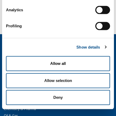
SOL per l'industria
Analytics
Hai bisogno di più informazioni?
Contattaci
Profiling
Chi siamo
Show details
Profilo aziendale
Etica e valori
Allow all
Sostenibilità
Sicurezza, ambiente e qualità
Allow selection
SOL per l'industria
Food & Beverage
Metal Production
Deny
Metal Fabrication
Chemistry & Pharma
Oil & Gas