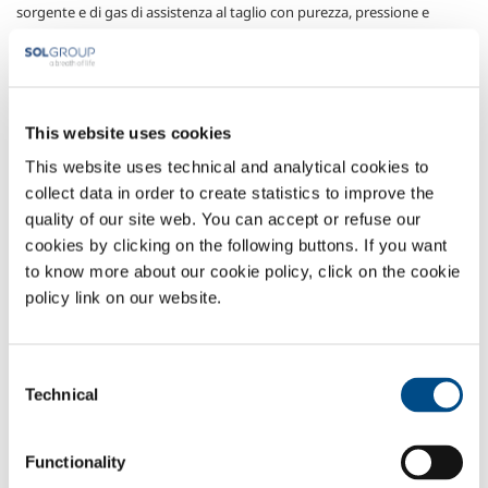
sorgente e di gas di assistenza al taglio con purezza, pressione e
portata adeguate, caratterizzano le tecnologie proposte da SOL per il
taglio laser. Le combinazioni sorgente-impianto-gas sono
appositamente studiate dal servizio tecnologico SOL per le specifiche
esigenze di ogni cliente.
This website uses cookies
Gas utilizzati
This website uses technical and analytical cookies to
collect data in order to create statistics to improve the
Ossigeno
- O
2
quality of our site web. You can accept or refuse our
Azoto
- N
2
cookies by clicking on the following buttons. If you want
Settori di Applicazione
to know more about our cookie policy, click on the cookie
policy link on our website.
Carpenteria
Lavorazione acciaio inox
Produzioni aeronautiche
Consent
Automotive
Technical
Selection
Lavorazione alluminio
Lavorazione acciaio al carbonio
Functionality