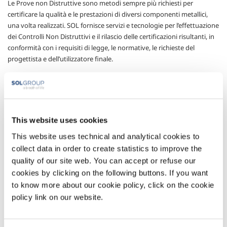
Le Prove non Distruttive sono metodi sempre più richiesti per
certificare la qualità e le prestazioni di diversi componenti metallici,
una volta realizzati. SOL fornisce servizi e tecnologie per l’effettuazione
dei Controlli Non Distruttivi e il rilascio delle certificazioni risultanti, in
conformità con i requisiti di legge, le normative, le richieste del
progettista e dell’utilizzatore finale.
I Controlli non Distruttivi sono utilizzati in maniera trasversale per i
vari settori industriali e per le varie fasi di vita dei componenti, a
partire dalla verifica per l’accettazione delle materie prime (getti,
estrusi, forgiati), in fase di realizzazione di processi di trasformazione
This website uses cookies
(saldature, lavorazioni meccaniche, trattamenti superficiali) ed in fase
di esercizio per la valutazione di corrosione, erosione, usura, rotture
This website uses technical and analytical cookies to
incipienti e danni termici.
collect data in order to create statistics to improve the
quality of our site web. You can accept or refuse our
SolControl
è un servizio che viene svolto da tecnici qualificati e
certificati nelle varie metodologie PnD , quali Controllo Visivo, Liquidi
cookies by clicking on the following buttons. If you want
Penetranti, Magnetoscopia, Ultrasuoni, Correnti Parassite, Controlli
to know more about our cookie policy, click on the cookie
radiografici, PMI, Durezze.
policy link on our website.
Settori di Applicazione