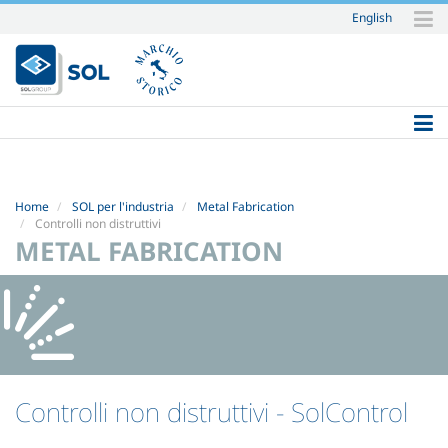
English
Salta
ai
contenuti.
|
Salta
alla
navigazione
Home
SOL per l'industria
Metal Fabrication
Controlli non distruttivi
METAL FABRICATION
Controlli non distruttivi
- SolControl