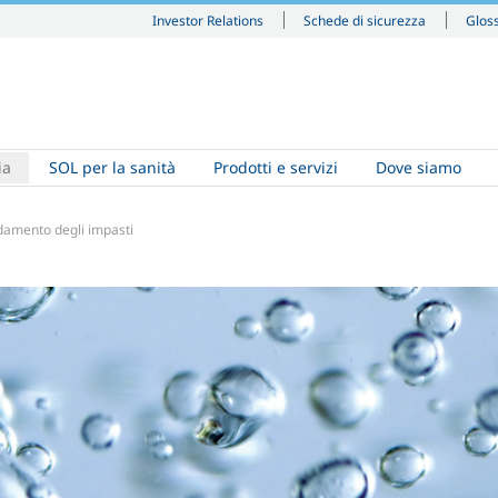
Investor Relations
Schede di sicurezza
Glos
ia
SOL per la sanità
Prodotti e servizi
Dove siamo
damento degli impasti