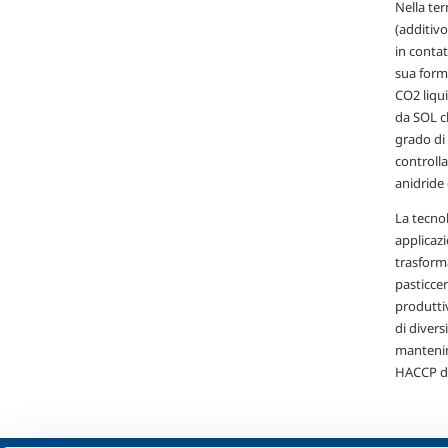
Nella ter
(additiv
in contat
sua form
CO2 liqui
da SOL ch
grado di
controlla
anidride 
La tecno
applicazi
trasforma
pasticcer
produttiv
di divers
mantenim
HACCP de