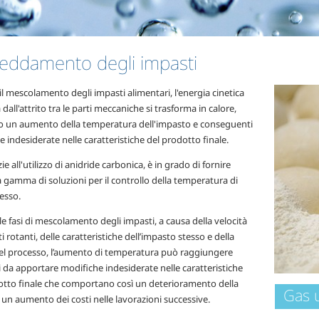
reddamento degli impasti
l mescolamento degli impasti alimentari, l'energia cinetica
dall'attrito tra le parti meccaniche si trasforma in calore,
 un aumento della temperatura dell'impasto e conseguenti
 indesiderate nelle caratteristiche del prodotto finale.
ie all'utilizzo di anidride carbonica, è in grado di fornire
 gamma di soluzioni per il controllo della temperatura di
esso.
e fasi di mescolamento degli impasti, a causa della velocità
ti rotanti, delle caratteristiche dell’impasto stesso e della
el processo, l’aumento di temperatura può raggiungere
li da apportare modifiche indesiderate nelle caratteristiche
otto finale che comportano così un deterioramento della
Gas u
 un aumento dei costi nelle lavorazioni successive.