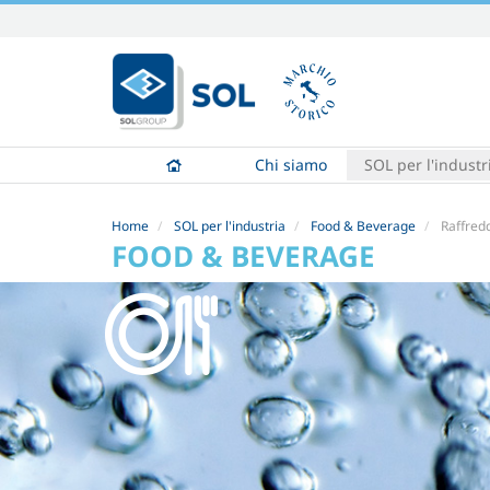
Salta
ai
contenuti.
|
Salta
alla
Chi siamo
SOL per l'industr
navigazione
Home
SOL per l'industria
Food & Beverage
Raffred
FOOD & BEVERAGE