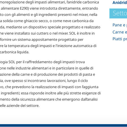
moregolazione degli impasti alimentari, l’anidride carbonica
Anidri
o alimentare E290) viene introdotta direttamente, entrando
Setto
to con gli alimenti e gli ingredienti presenti nel mixer, nella
a solida come ghiaccio secco, o come neve carbonica da
Pane e 
da, mediante un dispositivo speciale progettato e realizzato
Carne 
e viene installato sui cutters o nel mixer. SOL è inoltre in
Piatti p
 fornire un sistema appositamente progettato per
re la temperatura degli impasti e l'iniezione automatica di
carbonica liquida.
logia SOL per il raffreddamento degli impasti trova
one nelle industrie alimentari e in particolare in quelle di
zione della carne e di produzione dei prodotti di pasta e
ia, ove spesso si incontrano lavorazioni, lungo il ciclo
o, che prevedono la realizzazione di impasti con l’aggiunta
i ingredienti; essa risponde inoltre alle più strette esigenze di
ento della sicurezza alimentare che emergono dall’analisi
lle aziende del settore.