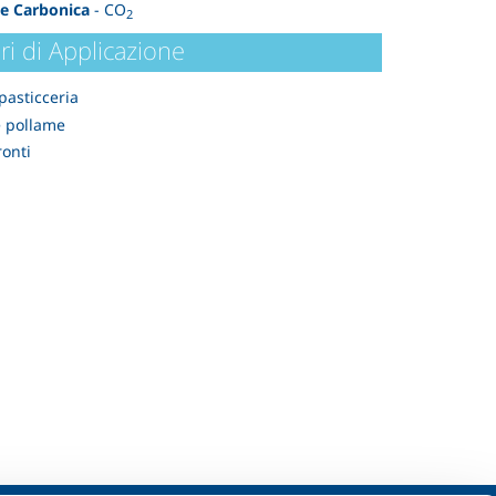
de Carbonica
- CO
2
ri di Applicazione
pasticceria
e pollame
ronti