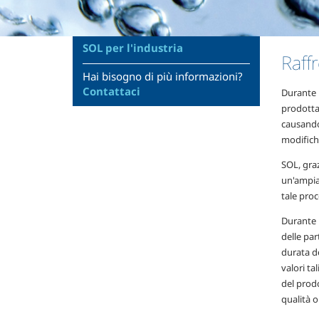
SOL per l'industria
Raff
Hai bisogno di più informazioni?
Contattaci
Durante i
prodotta 
causando
modifiche
SOL, graz
un'ampia
tale proc
Durante l
delle par
durata d
valori ta
del prod
qualità o