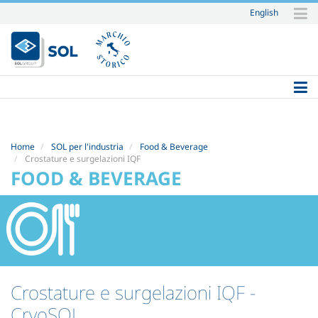
English
Salta
ai
contenuti.
|
Salta
alla
navigazione
Home
SOL per l'industria
Food & Beverage
Crostature e surgelazioni IQF
FOOD & BEVERAGE
Crostature e surgelazioni IQF
-
CryoSOL