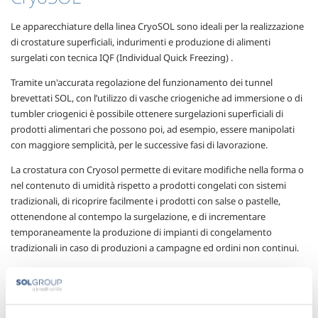
Le apparecchiature della linea CryoSOL sono ideali per la realizzazione
di crostature superficiali, indurimenti e produzione di alimenti
surgelati con tecnica IQF (Individual Quick Freezing) .
Tramite un'accurata regolazione del funzionamento dei tunnel
brevettati SOL, con l’utilizzo di vasche criogeniche ad immersione o di
tumbler criogenici è possibile ottenere surgelazioni superficiali di
prodotti alimentari che possono poi, ad esempio, essere manipolati
con maggiore semplicità, per le successive fasi di lavorazione.
La crostatura con Cryosol permette di evitare modifiche nella forma o
nel contenuto di umidità rispetto a prodotti congelati con sistemi
tradizionali, di ricoprire facilmente i prodotti con salse o pastelle,
ottenendone al contempo la surgelazione, e di incrementare
temporaneamente la produzione di impianti di congelamento
tradizionali in caso di produzioni a campagne ed ordini non continui.
Con la tecnologia IQF è possibile realizzare la surgelazione individuale
di prodotti eterogenei di piccola pezzatura mantenendo separati tra
loro i prodotti surgelati, così da ottenere, ad esempio, un prodotto