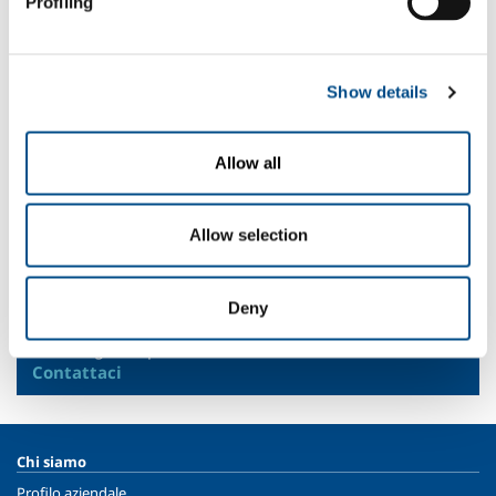
Profiling
Settori di Applicazione
Latte e derivati
Show details
Piatti pronti
Frutta e verdura
Pane e pasticceria
Allow all
Lavorazione pesce
Gelato
Carne e pollame
Allow selection
SOL per l'industria
Deny
Hai bisogno di più informazioni?
Contattaci
Chi siamo
Profilo aziendale