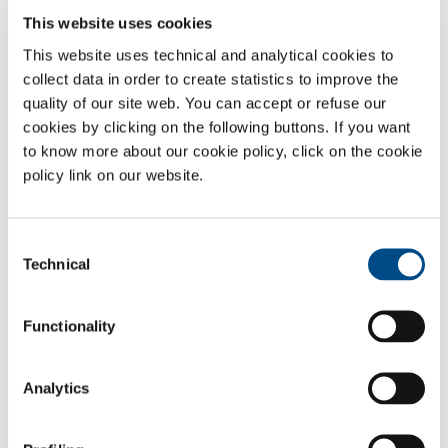
dosabile ed omogeneo, surgelare liquidi in forma cubettata o
This website uses cookies
sottoforma di granulato, o surgelare prodotti solidi ricoperti con
liquidi.
This website uses technical and analytical cookies to
collect data in order to create statistics to improve the
quality of our site web. You can accept or refuse our
cookies by clicking on the following buttons. If you want
to know more about our cookie policy, click on the cookie
policy link on our website.
Consent
Technical
Selection
Functionality
Gas utilizzati
Analytics
Anidride Carbonica
- CO
2
Azoto
- N
2