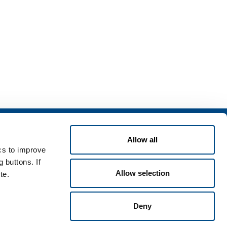
izi
Allow all
zi per l'industria
ics to improve
zi per la sanità
 buttons. If
Allow selection
te.
Deny