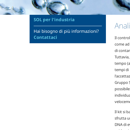
SOL per l'industria
Anal
Hai bisogno di più informazioni?
Contattaci
Il contro
come ad 
di contam
Tuttavia,
tempo (a
tempi di
l'accetta
Gruppo S
possibile
individu
velocemen
Il kit si
sfrutta u
DNA di e