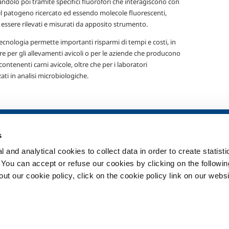
ndolo poi tramite specifici fluorofori che interagiscono con
el patogeno ricercato ed essendo molecole fluorescenti,
essere rilevati e misurati da apposito strumento.
cnologia permette importanti risparmi di tempi e costi, in
re per gli allevamenti avicoli o per le aziende che producono
contenenti carni avicole, oltre che per i laboratori
zati in analisi microbiologiche.
ia
SOL per la sanità
Prodotti e serv
s
Panoramica
Prodotti e servi
 and analytical cookies to collect data in order to create statist
Servizi
Prodotti e servi
. You can accept or refuse our cookies by clicking on the following
Impianti dispositivo medico
t our cookie policy, click on the cookie policy link on our websi
ma
Gas medicali
ment