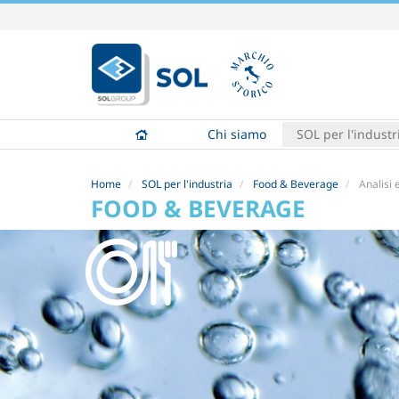
Salta
ai
contenuti.
|
Salta
alla
Chi siamo
SOL per l'industr
navigazione
Home
SOL per l'industria
Food & Beverage
Analisi 
FOOD & BEVERAGE