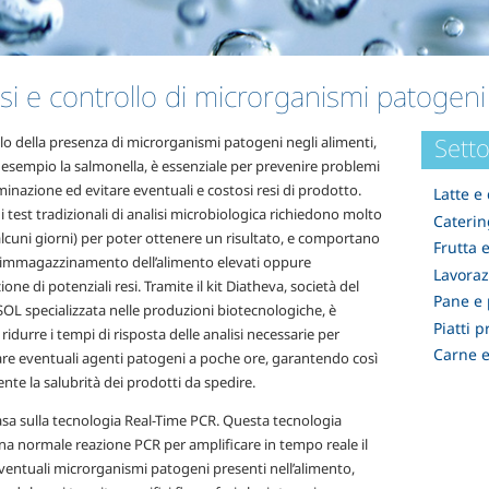
isi e controllo di microrganismi patogeni
Setto
llo della presenza di microrganismi patogeni negli alimenti,
esempio la salmonella, è essenziale per prevenire problemi
inazione ed evitare eventuali e costosi resi di prodotto.
Latte e 
 i test tradizionali di analisi microbiologica richiedono molto
Caterin
lcuni giorni) per poter ottenere un risultato, e comportano
Frutta 
 immagazzinamento dell’alimento elevati oppure
Lavoraz
zione di potenziali resi. Tramite il kit Diatheva, società del
Pane e 
OL specializzata nelle produzioni biotecnologiche, è
Piatti p
 ridurre i tempi di risposta delle analisi necessarie per
Carne 
are eventuali agenti patogeni a poche ore, garantendo così
te la salubrità dei prodotti da spedire.
 basa sulla tecnologia Real-Time PCR. Questa tecnologia
na normale reazione PCR per amplificare in tempo reale il
ventuali microrganismi patogeni presenti nell’alimento,