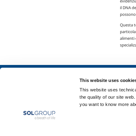
evidenzia
il DNA d
possono 
Questa te
particola
alimenti 
specializ
Chi siamo
SOL per l'industr
This website uses cookie
Profilo aziendale
Food & Beverage
This website uses technical
Etica e valori
Metal Production
the quality of our site web
Sostenibilità
Metal Fabrication
you want to know more abou
Sicurezza, ambiente e qualità
Chemistry & Phar
Oil & Gas
Energy & Environ
Speciality Gases