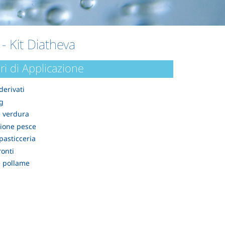
- Kit Diatheva
ri di Applicazione
derivati
g
e verdura
ione pesce
pasticceria
ronti
e pollame