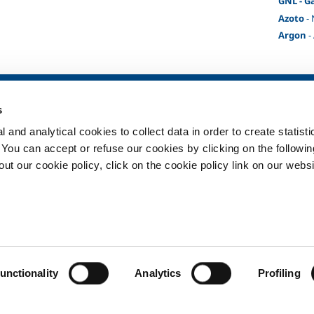
GNL - G
Azoto
- 
Argon
-
ia
SOL per la sanità
Prodotti e serv
s
Panoramica
Prodotti e servi
 and analytical cookies to collect data in order to create statist
Servizi
Prodotti e servi
. You can accept or refuse our cookies by clicking on the following
Impianti dispositivo medico
t our cookie policy, click on the cookie policy link on our websi
ma
Gas medicali
ment
Privacy
Cookies
Termin
unctionality
Analytics
Profiling