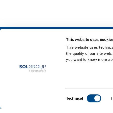
Chi siamo
SOL per l'industr
This website uses cookie
Profilo aziendale
Food & Beverage
This website uses technical
Etica e valori
Metal Production
the quality of our site web
Sostenibilità
Metal Fabrication
you want to know more abou
Sicurezza, ambiente e qualità
Chemistry & Phar
Oil & Gas
Energy & Environ
Speciality Gases
Consent
Technical
F
Selection