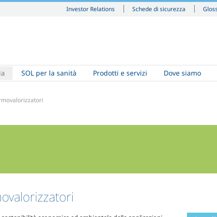
Investor Relations
Schede di sicurezza
Glos
ia
SOL per la sanità
Prodotti e servizi
Dove siamo
rmovalorizzatori
ovalorizzatori