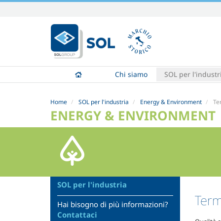
Salta
ai
contenuti.
|
Salta
alla
Chi siamo
SOL per l'industr
navigazione
Home
SOL per l'industria
Energy & Environment
Te
ENERGY & ENVIRONMENT
SOL per l'industria
Term
Hai bisogno di più informazioni?
Contattaci