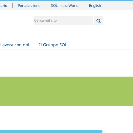
English
sario
Portale clienti
SOL in the World
Lavora con noi
Il Gruppo SOL