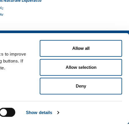
as Naturale Liquefatto
N
2
 Ar
izi
Allow all
zi per l'industria
ics to improve
zi per la sanità
 buttons. If
Allow selection
te.
Deny
i e condizioni
Disclaimer
Mappa del sito
Accessibilità
Show details