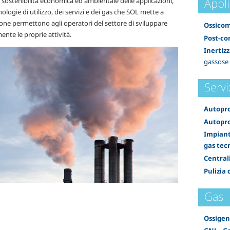
Appli
 sostenibilità economica ed ambientale delle applicazioni,
nologie di utilizzo, dei servizi e dei gas che SOL mette a
one permettono agli operatori del settore di sviluppare
Ossicom
ente le proprie attività.
Post-c
Inertiz
gassose
Servi
Autopro
Autopro
Impianti
gas tec
Centrali
Pulizia
Gas
Ossige