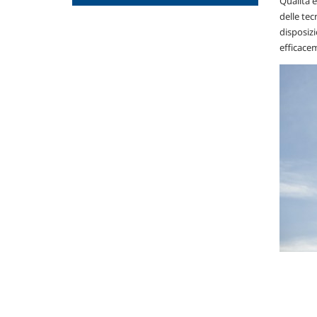
Qualità e
delle tec
disposizi
efficacem