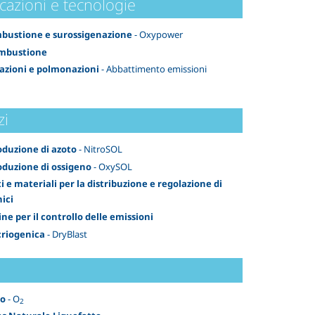
cazioni e tecnologie
bustione e surossigenazione
- Oxypower
ombustione
zazioni e polmonazioni
- Abbattimento emissioni
zi
duzione di azoto
- NitroSOL
duzione di ossigeno
- OxySOL
 e materiali per la distribuzione e regolazione di
nici
ne per il controllo delle emissioni
 criogenica
- DryBlast
no
- O
2